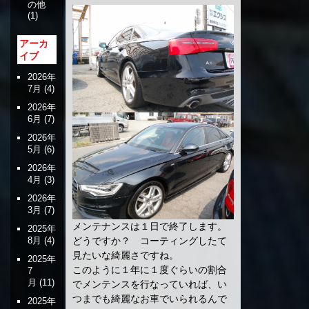
の他
(1)
アーカ
イブ
2026年
7月
(4)
2026年
6月
(7)
2026年
5月
(6)
2026年
4月
(3)
2026年
3月
(7)
メンテナンスは１日で終了します。
2025年
8月
(4)
どうですか？ コーティングしたて
見たいな綺麗さですね。
2025年
このように１年に１度ぐらいの割合
7
月
(11)
でメンテンスを行なっていれば、い
つまでも綺麗なお車でいられるんで
2025年