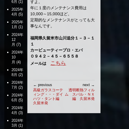
6月
(1)
すよ。
年に１度のメンテナンス費用は
2025年
10,000～15,000ほど。
4月
(5)
定期的なメンテナンスがとっても大
2025年
事なんです。
1月
(1)
2024年
福岡県久留米市山川追分１－３－１
12
１
月
(7)
カービューティープロ・エバ
2024年
０９４２－４５－６５５８
10
月
(4)
こちら
メールは
2024年
8月
(2)
2024年
投
← previous
next →
7月
(2)
稿
高級ガラスコーテ
透明断熱フィル
ィング・・・ダイ
ム スバル・ＮＸ
ナ
2024年
ハツ・タント編
編 久留米発
6月
(5)
ビ
久留米発
ゲ
2024年
4月
(3)
ー
シ
2024年
ョ
3月
(1)