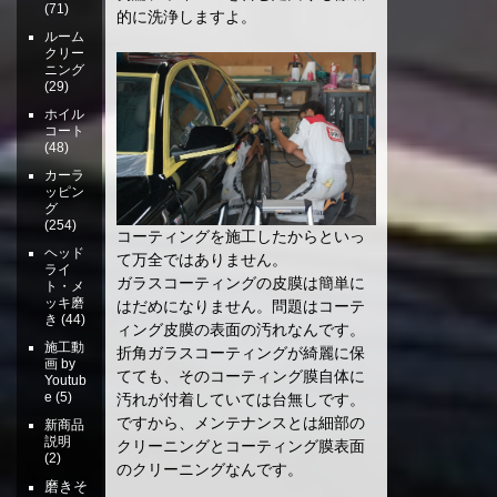
(71)
的に洗浄しますよ。
ルーム
クリー
ニング
(29)
ホイル
コート
(48)
カーラ
ッピン
グ
(254)
コーティングを施工したからといっ
ヘッド
て万全ではありません。
ライ
ガラスコーティングの皮膜は簡単に
ト・メ
ッキ磨
はだめになりません。問題はコーテ
き
(44)
ィング皮膜の表面の汚れなんです。
施工動
折角ガラスコーティングが綺麗に保
画 by
てても、そのコーティング膜自体に
Youtub
e
(5)
汚れが付着していては台無しです。
ですから、メンテナンスとは細部の
新商品
説明
クリーニングとコーティング膜表面
(2)
のクリーニングなんです。
磨きそ