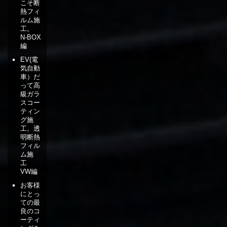
こそ断
熱フィ
ルム施
工。
N-BOX
編
EV(電
気自動
車）だ
って高
級ガラ
スコー
ティン
グ施
工。透
明断熱
フィル
ム施
工
VW編
お客様
にとっ
ての最
良のコ
ーティ