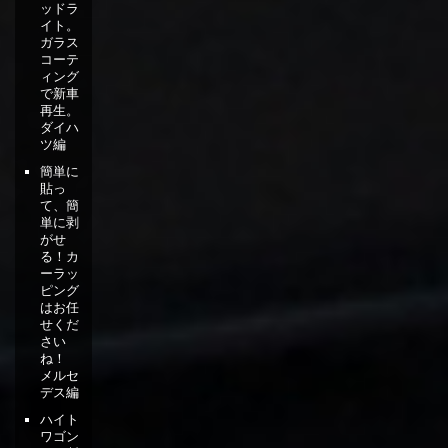
ッドラ
イト。
ガラス
コーテ
ィング
で新車
再生。
ダイハ
ツ編
簡単に
貼っ
て、簡
単に剥
がせ
る！カ
ーラッ
ピング
はお任
せくだ
さい
ね！
メルセ
デス編
ハイト
ワゴン