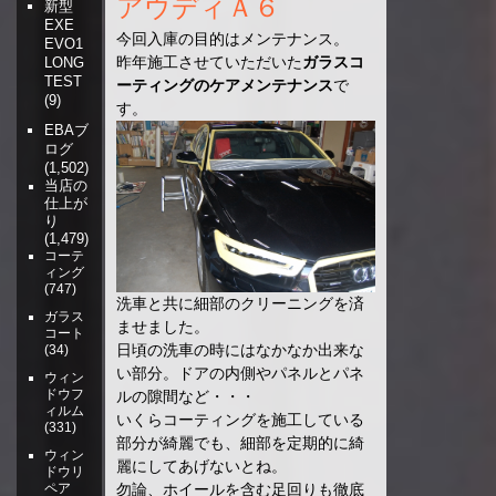
アウディＡ６
新型
EXE
今回入庫の目的はメンテナンス。
EVO1
昨年施工させていただいた
ガラスコ
LONG
TEST
ーティングのケアメンテナンス
で
(9)
す。
EBAブ
ログ
(1,502)
当店の
仕上が
り
(1,479)
コーテ
ィング
(747)
洗車と共に細部のクリーニングを済
ガラス
ませました。
コート
日頃の洗車の時にはなかなか出来な
(34)
い部分。ドアの内側やパネルとパネ
ウィン
ドウフ
ルの隙間など・・・
ィルム
いくらコーティングを施工している
(331)
部分が綺麗でも、細部を定期的に綺
ウィン
麗にしてあげないとね。
ドウリ
ペア
勿論、ホイールを含む足回りも徹底