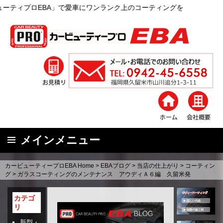
BA」で愛車にワンランク上のコーティングを
メインメニュー
コ
カービューティープロEBA Home
>
EBAブログ
>
当店の仕上がり
>
コーティン
ン
グ
>
ガラスコーティングのメンテナンス アウディＡ６編 久留米発
テ
ン
カテゴ
リ
ツ
へ
新型・