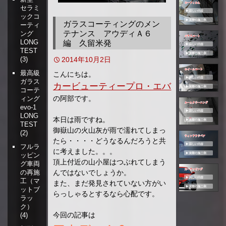
セラミ
移
ックコ
動
ガラスコーティングのメン
ーティ
テナンス アウディＡ６
ング
LONG
編 久留米発
TEST
2014年10月2日
(3)
最高級
こんにちは。
ガラス
カービューティープロ・エバ
コーテ
の阿部です。
ィング
evo-1
LONG
本日は雨ですね。
TEST
御嶽山の火山灰が雨で濡れてしまっ
(2)
たら・・・・どうなるんだろうと共
フルラ
に考えました。。。
ッピン
頂上付近の山小屋はつぶれてしまう
グ車両
んではないでしょうか。
の再施
工（マ
また、まだ発見されていない方がい
ットブ
らっしゃるとするなら心配です。
ラッ
ク）
今回の記事は
(4)