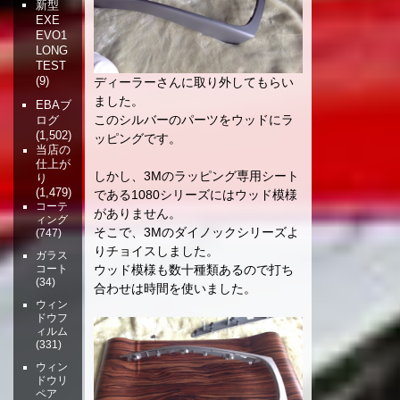
新型
EXE
EVO1
LONG
TEST
(9)
ディーラーさんに取り外してもらい
ました。
EBAブ
このシルバーのパーツをウッドにラ
ログ
(1,502)
ッピングです。
当店の
仕上が
しかし、3Mのラッピング専用シート
り
(1,479)
である1080シリーズにはウッド模様
コーテ
がありません。
ィング
そこで、3Mのダイノックシリーズよ
(747)
りチョイスしました。
ガラス
ウッド模様も数十種類あるので打ち
コート
(34)
合わせは時間を使いました。
ウィン
ドウフ
ィルム
(331)
ウィン
ドウリ
ペア