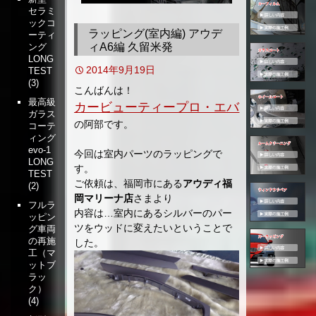
セラミ
移
ックコ
動
ラッピング(室内編) アウデ
ーティ
ィA6編 久留米発
ング
LONG
2014年9月19日
TEST
(3)
こんばんは！
最高級
カービューティープロ・エバ
ガラス
の阿部です。
コーテ
ィング
evo-1
今回は室内パーツのラッピングで
LONG
す。
TEST
ご依頼は、福岡市にある
アウディ福
(2)
岡マリーナ店
さまより
フルラ
内容は…室内にあるシルバーのパー
ッピン
ツをウッドに変えたいということで
グ車両
の再施
した。
工（マ
ットブ
ラッ
ク）
(4)