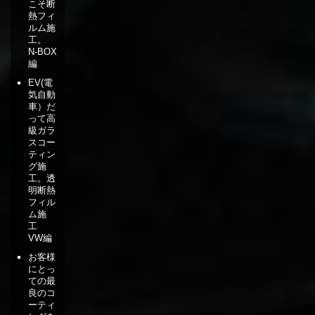
こそ断
熱フィ
ルム施
工。
N-BOX
編
EV(電
気自動
車）だ
って高
級ガラ
スコー
ティン
グ施
工。透
明断熱
フィル
ム施
工
VW編
お客様
にとっ
ての最
良のコ
ーティ