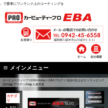
ク上のコーティングを
メインメニュー
コ
カービューティープロEBA Home
>
EBAブログ
>
当店の仕上がり
>
ラッピング
ン
(室内編) アウディA6編 久留米発
テ
ン
カテゴ
リ
ツ
へ
新型・