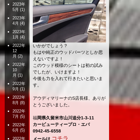
2023年
5月
(1)
2023年
4月
(4)
2023年
1月
(4)
いかがでしょう？
2022年
12
もはや純正のウッドパーツとしか思
月
(2)
えないですよ！
2022年
このウッド模様のシートは初の試み
10
でしたが、いけますよ！
月
(1)
今後も力を入れて行きたいと思いま
2022年
す。
9月
(1)
2022年
アウディマリーナのS店長様、ありが
8月
(8)
とうございました。
2022年
7月
(5)
福
岡県久留米市山川追分1-3-11
カービューティープロ・エバ
2022年
6月
(5)
0942-45-6558
コチラ
メールは
2022年