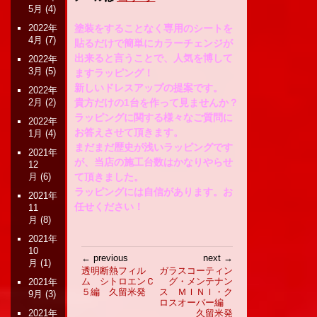
5月
(4)
塗装をすることなく専用のシートを
2022年
4月
(7)
貼るだけで簡単にカラーチェンジが
出来ると言うことで、人気を博して
2022年
3月
(5)
ますラッピング！
新しいドレスアップの提案です。
2022年
貴方だけの1台を作って見ませんか？
2月
(2)
ラッピングに関する様々なご質問に
2022年
お答えさせて頂きます。
1月
(4)
まだまだ歴史が浅いラッピングです
2021年
が、当店の施工台数はかなりやらせ
12
て頂きました。
月
(6)
ラッピングには自信があります。お
2021年
任せください！
11
月
(8)
2021年
10
投
← previous
next →
月
(1)
稿
透明断熱フィル
ガラスコーティン
ム シトロエンＣ
グ・メンテナン
ナ
2021年
５編 久留米発
ス ＭＩＮＩ・ク
9月
(3)
ビ
ロスオーバー編
ゲ
久留米発
2021年