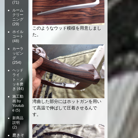
(71)
ルーム
クリー
ニング
(29)
このようなウッド模様を用意しまし
ホイル
た。
コート
(48)
カーラ
ッピン
グ
(254)
ヘッド
ライ
ト・メ
ッキ磨
き
(44)
施工動
画 by
湾曲した部分にはホットガンを用い
Youtub
て高温で伸ばして圧着させるんで
e
(5)
す。
新商品
説明
(2)
磨きそ