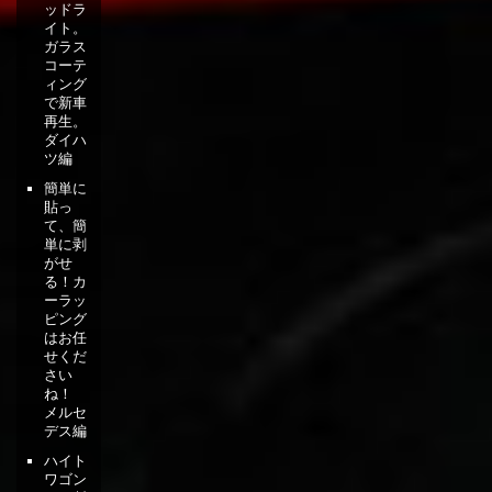
ッドラ
イト。
ガラス
コーテ
ィング
で新車
再生。
ダイハ
ツ編
簡単に
貼っ
て、簡
単に剥
がせ
る！カ
ーラッ
ピング
はお任
せくだ
さい
ね！
メルセ
デス編
ハイト
ワゴン