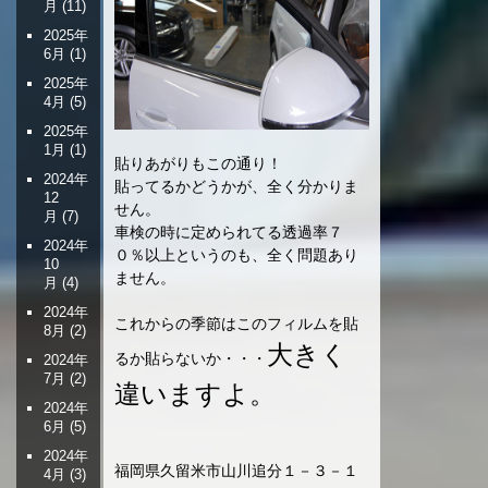
月
(11)
2025年
6月
(1)
2025年
4月
(5)
2025年
1月
(1)
貼りあがりもこの通り！
2024年
貼ってるかどうかが、全く分かりま
12
せん。
月
(7)
車検の時に定められてる透過率７
2024年
０％以上というのも、全く問題あり
10
ません。
月
(4)
2024年
これからの季節はこのフィルムを貼
8月
(2)
大きく
るか貼らないか・・・
2024年
7月
(2)
違いますよ。
2024年
6月
(5)
2024年
福岡県久留米市山川追分１－３－１
4月
(3)