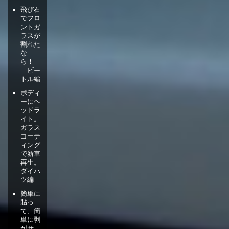
飛び石
でフロ
ントガ
ラスが
割れた
な
ら！
ビー
トル編
ボディ
ーにヘ
ッドラ
イト。
ガラス
コーテ
ィング
で新車
再生。
ダイハ
ツ編
簡単に
貼っ
て、簡
単に剥
がせ