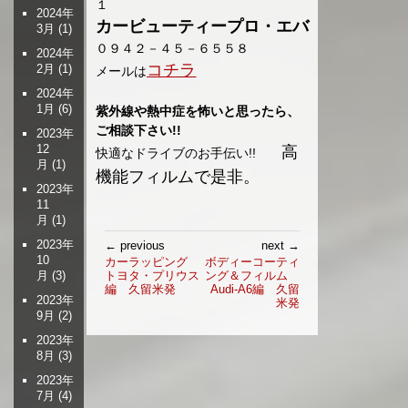
１
2024年
カービューティープロ・エバ
3月
(1)
０９４２－４５－６５５８
2024年
コチラ
2月
(1)
メールは
2024年
1月
(6)
紫外線や熱中症を怖いと思ったら、
ご相談下さい!!
2023年
12
高
快適なドライブのお手伝い!!
月
(1)
機能フィルムで是非。
2023年
11
月
(1)
投
2023年
← previous
next →
稿
10
カーラッピング
ボディーコーティ
トヨタ・プリウス
ング＆フィルム
月
(3)
ナ
編 久留米発
Audi-A6編 久留
ビ
2023年
米発
ゲ
9月
(2)
ー
2023年
シ
8月
(3)
ョ
2023年
ン
7月
(4)