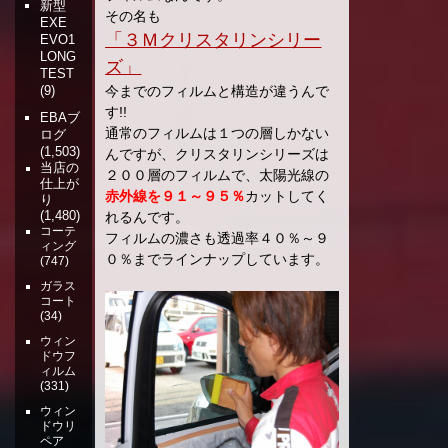
新型
その名も
EXE
「３Ｍクリスタリンシリー
EVO1
LONG
ズ」
TEST
今までのフィルムと構造が違うんで
(9)
す!!
EBAブ
通常のフィルムは１つの層しかない
ログ
(1,503)
んですが、クリスタリンシリーズは
当店の
２００層のフィルムで、太陽光線の
仕上が
赤外線を９１～９５％
カットしてく
り
れるんです。
(1,480)
コーテ
フィルムの濃さも透過率４０％～９
ィング
０％までラインナップしています。
(747)
ガラス
コート
(34)
ウィン
ドウフ
ィルム
(331)
ウィン
ドウリ
ペア