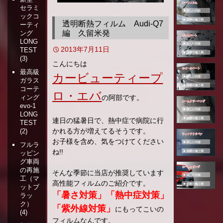
セラミ
移
ックコ
動
透明断熱フィルム Audi-Q7
ーティ
編 久留米発
ング
LONG
2013年7月11日
TEST
(3)
こんにちは
最高級
カービューティープ
ガラス
コーテ
ロ・エバ
の阿部です。
ィング
evo-1
LONG
連日の猛暑日で、熱中症で病院に行
TEST
かれる方が増えてるそうです。
(2)
お子様を含め、気をつけてください
フルラ
ね!!
ッピン
グ車両
の再施
そんな季節に当店が推奨しています
工（マ
高性能フィルムのご紹介です。
ットブ
「暑さ対策」「熱中症対策」
ラッ
ク）
「紫外線対策」
にもってこいの
(4)
フィルムなんです。