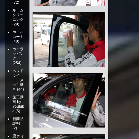
(72)
ルーム
クリー
ニング
(29)
ホイル
コート
(48)
カーラ
ッピン
グ
(254)
ヘッド
ライ
ト・メ
ッキ磨
き
(44)
施工動
画 by
Youtub
e
(5)
新商品
説明
(2)
磨きそ