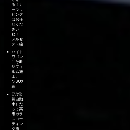
る！カ
ーラッ
ピング
はお任
せくだ
さい
ね！
メルセ
デス編
ハイト
ワゴン
こそ断
熱フィ
ルム施
工。
N-BOX
編
EV(電
気自動
車）だ
って高
級ガラ
スコー
ティン
グ施