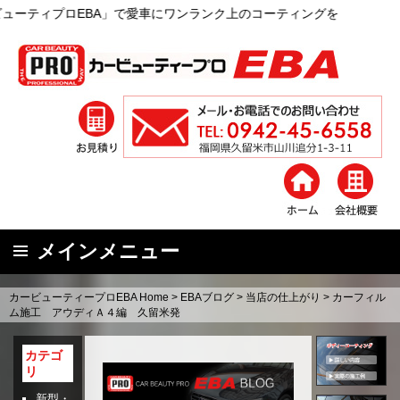
A」で愛車にワンランク上のコーティングを
メインメニュー
コ
カービューティープロEBA Home
>
EBAブログ
>
当店の仕上がり
>
カーフィル
ン
ム施工 アウディＡ４編 久留米発
テ
ン
カテゴ
リ
ツ
へ
新型・