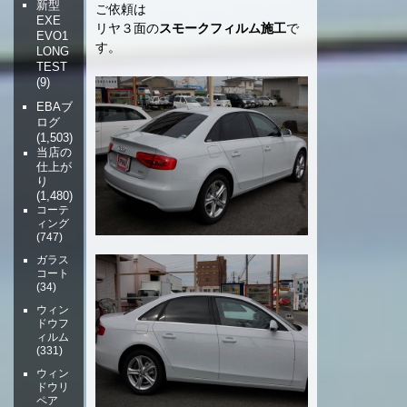
新型
ご依頼は
EXE
リヤ３面の
スモークフィルム施工
で
EVO1
す。
LONG
TEST
(9)
EBAブ
ログ
(1,503)
当店の
仕上が
り
(1,480)
コーテ
ィング
(747)
ガラス
コート
(34)
ウィン
ドウフ
ィルム
(331)
ウィン
ドウリ
ペア