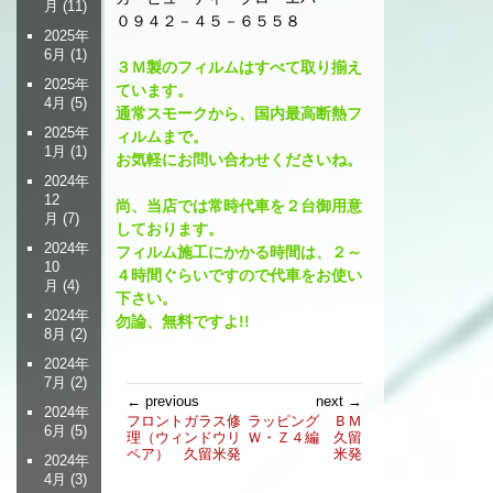
月
(11)
０９４２－４５－６５５８
2025年
6月
(1)
３Ｍ製のフィルムはすべて取り揃え
2025年
ています。
4月
(5)
通常スモークから、国内最高断熱フ
2025年
ィルムまで。
1月
(1)
お気軽にお問い合わせくださいね。
2024年
12
尚、当店では常時代車を２台御用意
月
(7)
しております。
2024年
フィルム施工にかかる時間は、２～
10
４時間ぐらいですので代車をお使い
月
(4)
下さい。
2024年
勿論、無料ですよ!!
8月
(2)
2024年
7月
(2)
投
← previous
next →
2024年
稿
フロントガラス修
ラッピング ＢＭ
6月
(5)
理（ウィンドウリ
Ｗ・Ｚ４編 久留
ナ
ペア） 久留米発
米発
2024年
ビ
4月
(3)
ゲ