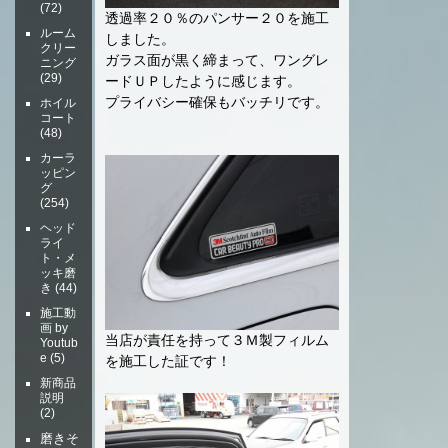
(72)
透過率２０％のパンサー２０を施工
ルーム
しました。
クリー
ガラス面が黒く締まって、ワングレ
ニング
(29)
ードＵＰしたように感じます。
プライバシー確保もバッチリです。
ホイル
コート
(48)
カーラ
ッピン
グ
(254)
ヘッド
ライ
ト・メ
ッキ磨
き
(44)
施工動
画 by
当店が責任を持って３Ｍ製フィルム
Youtub
e
(5)
を施工した証です！
新商品
説明
(2)
磨きそ