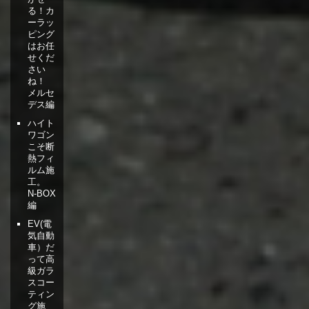
る！カ
ーラッ
ピング
はお任
せくだ
さい
ね！
メルセ
デス編
ハイト
ワゴン
こそ断
熱フィ
ルム施
工。
N-BOX
編
EV(電
気自動
車）だ
って高
級ガラ
スコー
ティン
グ施