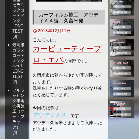
セラミ
移
ックコ
動
カーフィルム施工 アウデ
ーティ
ィＡ４編 久留米発
ング
LONG
2013年12月11日
TEST
(3)
こんにちは。
最高級
カービューティープ
ガラス
コーテ
ロ・エバ
の阿部です。
ィング
evo-1
LONG
久留米市は朝から冷たい雨が降って
TEST
おります。
(2)
洗車をしたりする時の手がかなり冷
フルラ
たく感じています。
ッピン
グ車両
の再施
今回の記事は
工（マ
アウディＡ４
です。
ットブ
ラッ
アウディ久留米さまよりご入庫いた
ク）
だきました。
(4)