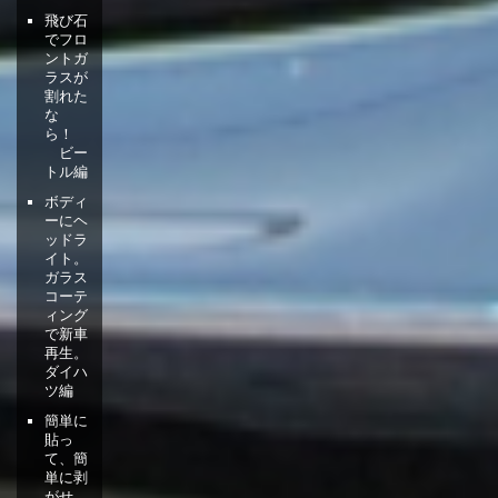
飛び石
でフロ
ントガ
ラスが
割れた
な
ら！
ビー
トル編
ボディ
ーにヘ
ッドラ
イト。
ガラス
コーテ
ィング
で新車
再生。
ダイハ
ツ編
簡単に
貼っ
て、簡
単に剥
がせ