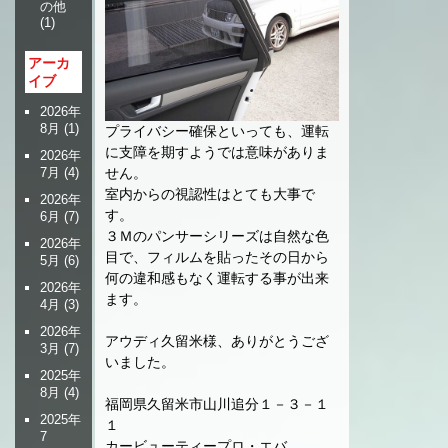
の他
(1)
アーカ
イブ
2026年
8月
(1)
プライバシー確保といっても、運転
に支障を期すようでは意味がありま
2026年
7月
(4)
せん。
室内からの視認性はとても大事で
2026年
す。
6月
(7)
３Ｍのパンサーシリーズは自然な色
2026年
目で、フィルムを貼ったその日から
5月
(6)
何の違和感もなく運転する事が出来
2026年
ます。
4月
(3)
2026年
アウディ久留米様、ありがとうござ
3月
(7)
いました。
2025年
8月
(4)
福岡県久留米市山川追分１－３－１
2025年
１
7
カービューティープロ・エバ