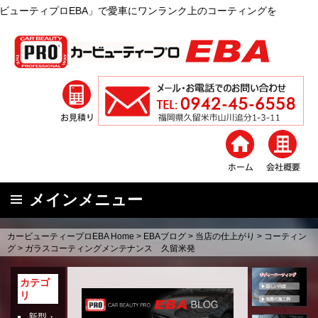
ロEBA」で愛車にワンランク上のコーティングを
メインメニュー
コ
カービューティープロEBA Home
>
EBAブログ
>
当店の仕上がり
>
コーティン
ン
グ
>
ガラスコーティングメンテナンス 久留米発
テ
ン
カテゴ
リ
ツ
へ
新型・