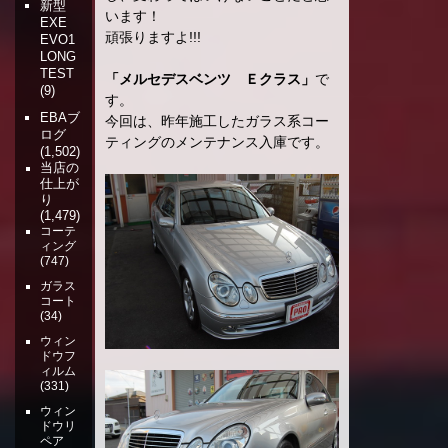
新型
います！
EXE
頑張りますよ!!!
EVO1
LONG
TEST
「メルセデスベンツ Ｅクラス」
で
(9)
す。
EBAブ
今回は、昨年施工したガラス系コー
ログ
ティングのメンテナンス入庫です。
(1,502)
当店の
仕上が
り
(1,479)
コーテ
ィング
(747)
ガラス
コート
(34)
ウィン
ドウフ
ィルム
(331)
ウィン
ドウリ
ペア