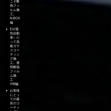
こそ断
熱フィ
ルム施
工。
N-BOX
編
EV(電
気自動
車）だ
って高
級ガラ
スコー
ティン
グ施
工。透
明断熱
フィル
ム施
工
VW編
お客様
にとっ
ての最
良のコ
ーティ