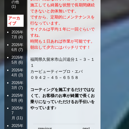
の他
施工しても綺麗な状態で長期間継続
(1)
できないと勿体無いです。
ですから、定期的にメンテナンスを
アーカ
行なっています。
イブ
サイクルは平均１年に一回ぐらいで
2026年
すね。
7月
(4)
時間も１日あれば作業が可能です。
2026年
朝出して夕方にはバッチリです！
6月
(7)
2026年
福岡県久留米市山川追分１－３－１
5月
(6)
１
2026年
カービューティープロ・エバ
4月
(3)
０９４２－４５－６５５８
2026年
3月
(7)
コーティングを施工するだけではな
くて、お客様のお車が綺麗で長くお
2025年
8月
(4)
乗りになっていただけるお手伝いを
やっています♪
2025年
7
月
(11)
2025年
投
← previous
next →