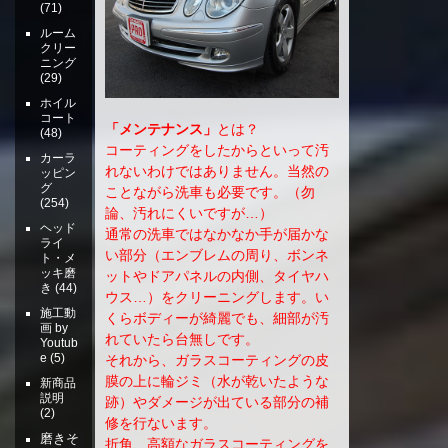
(71)
ルーム
クリー
ニング
(29)
ホイル
コート
「メンテナンス」
とは？
(48)
コーティングをしたからといって汚
カーラ
れないわけではありません。当然の
ッピン
グ
ことながら洗車も必要です。（勿
(254)
論、汚れにくいですが…）
ヘッド
通常の洗車ではなかなか手が届かな
ライ
い部分（エンブレムの周り、ボンネ
ト・メ
ッキ磨
ットやドアパネルの内側、タイヤハ
き
(44)
ウス…）をクリーニングします。い
施工動
くらボディーが綺麗でも、細部が汚
画 by
れていたら台無しです。
Youtub
e
(5)
それから、ガラスコーティングの皮
膜の上に輪ジミ（水が乾いたような
新商品
説明
跡）やダメージが出ている部分の補
(2)
修を行ないます。
磨きそ
折角、高額なガラスコーティングを