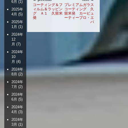
6月
(1)
稿
コーティング＆フ
プレミアムガラス
ィルム＆ラッピン
コーティング 久
ナ
2025年
グ Ａ１ 久留米
留米発 カービュ
4月
(5)
ビ
発
ーティープロ・エ
ゲ
バ
2025年
1月
(1)
ー
シ
2024年
ョ
12
月
(7)
ン
2024年
10
月
(4)
2024年
8月
(2)
2024年
7月
(2)
2024年
6月
(5)
2024年
4月
(3)
2024年
3月
(1)