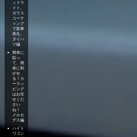
ッドラ
イト。
ガラス
コーテ
ィング
で新車
再生。
ダイハ
ツ編
簡単に
貼っ
て、簡
単に剥
がせ
る！カ
ーラッ
ピング
はお任
せくだ
さい
ね！
メルセ
デス編
ハイト
ワゴン