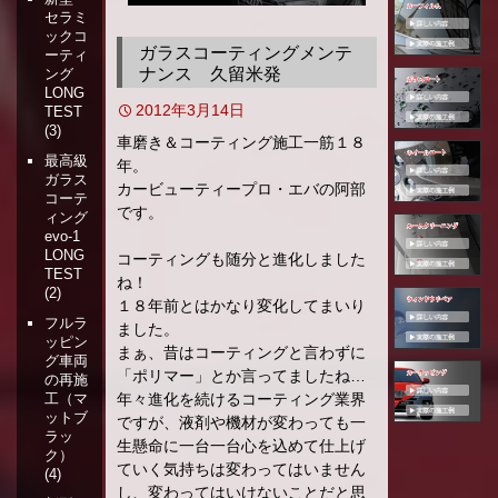
セラミ
移
ックコ
動
ガラスコーティングメンテ
ーティ
ナンス 久留米発
ング
LONG
2012年3月14日
TEST
(3)
車磨き＆コーティング施工一筋１８
最高級
年。
ガラス
カービューティープロ・エバの阿部
コーテ
です。
ィング
evo-1
LONG
コーティングも随分と進化しました
TEST
ね！
(2)
１８年前とはかなり変化してまいり
フルラ
ました。
ッピン
まぁ、昔はコーティングと言わずに
グ車両
「ポリマー」とか言ってましたね…
の再施
年々進化を続けるコーティング業界
工（マ
ットブ
ですが、液剤や機材が変わっても一
ラッ
生懸命に一台一台心を込めて仕上げ
ク）
ていく気持ちは変わってはいません
(4)
し、変わってはいけないことだと思