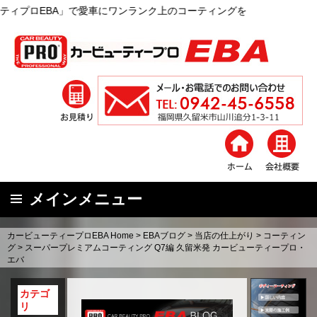
愛車にワンランク上のコーティングを
メインメニュー
コ
カービューティープロEBA Home
>
EBAブログ
>
当店の仕上がり
>
コーティン
ン
グ
>
スーパープレミアムコーティング Q7編 久留米発 カービューティープロ・
エバ
テ
ン
カテゴ
ツ
リ
へ