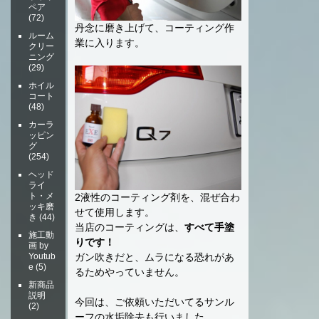
ペア
(72)
丹念に磨き上げて、コーティング作
ルーム
業に入ります。
クリー
ニング
(29)
ホイル
コート
(48)
カーラ
ッピン
グ
(254)
ヘッド
ライ
ト・メ
2液性のコーティング剤を、混ぜ合わ
ッキ磨
せて使用します。
き
(44)
当店のコーティングは、
すべて手塗
施工動
りです！
画 by
Youtub
ガン吹きだと、ムラになる恐れがあ
e
(5)
るためやっていません。
新商品
説明
今回は、ご依頼いただいてるサンル
(2)
ーフの水垢除去も行いました。