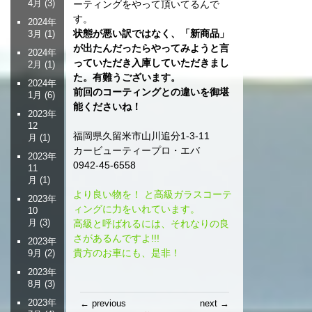
4月
(3)
ーティングをやって頂いてるんで
す。
2024年
状態が悪い訳ではなく、「新商品」
3月
(1)
が出たんだったらやってみようと言
2024年
っていただき入庫していただきまし
2月
(1)
た。有難うございます。
2024年
前回のコーティングとの違いを御堪
1月
(6)
能くださいね！
2023年
12
福岡県久留米市山川追分1-3-11
月
(1)
カービューティープロ・エバ
2023年
0942-45-6558
11
月
(1)
より良い物を！ と高級ガラスコーテ
2023年
ィングに力をいれています。
10
月
(3)
高級と呼ばれるには、それなりの良
さがあるんですよ!!!
2023年
貴方のお車にも、是非！
9月
(2)
2023年
8月
(3)
投
2023年
← previous
next →