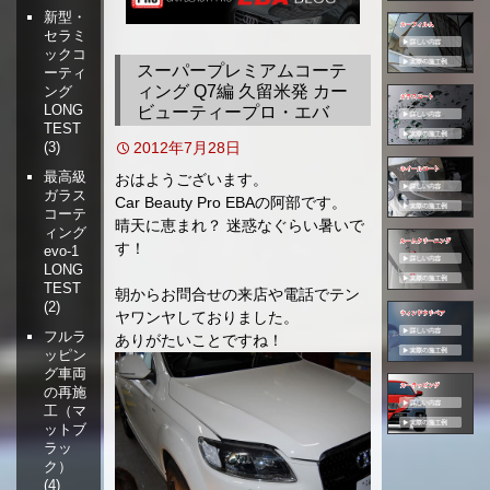
新型・
移
セラミ
動
ックコ
スーパープレミアムコーテ
ーティ
ィング Q7編 久留米発 カー
ング
LONG
ビューティープロ・エバ
TEST
2012年7月28日
(3)
最高級
おはようございます。
ガラス
Car Beauty Pro EBAの阿部です。
コーテ
晴天に恵まれ？ 迷惑なぐらい暑いで
ィング
す！
evo-1
LONG
TEST
朝からお問合せの来店や電話でテン
(2)
ヤワンヤしておりました。
フルラ
ありがたいことですね！
ッピン
グ車両
の再施
工（マ
ットブ
ラッ
ク）
(4)