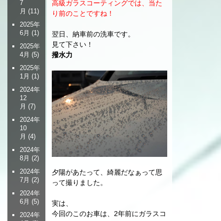
高級ガラスコーティングでは、当た
7
月
(11)
り前のことですね！
2025年
6月
(1)
翌日、納車前の洗車です。
見て下さい！
2025年
撥水力
4月
(5)
2025年
1月
(1)
2024年
12
月
(7)
2024年
10
月
(4)
2024年
8月
(2)
2024年
夕陽があたって、綺麗だなぁって思
7月
(2)
って撮りました。
2024年
6月
(5)
実は、
今回のこのお車は、2年前にガラスコ
2024年