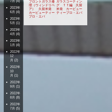
稿
7月
(4)
フロントガラス修
ガラスコーティン
理（ウィンドリペ
グ ＴＴ編 久留
ナ
2023年
ア） 久留米発
米発 カービュー
ビ
6月
(4)
カービューティー
ティープロ・エバ
ゲ
プロ・エバ
2023年
ー
5月
(1)
シ
2023年
ョ
4月
(4)
ン
2023年
1月
(4)
2022年
12
月
(2)
2022年
10
月
(1)
2022年
9月
(1)
2022年
8月
(8)
2022年
7月
(5)