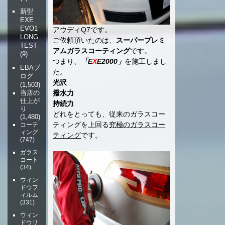
新型
EXE
EVO1
アウディQ7です。
LONG
ご依頼頂いたのは、
スーパープレミ
TEST
アムガラスコーティング
です。
(9)
つまり、
「E
X
E2000」
を施工しまし
EBAブ
た。
ログ
光沢
(1,503)
撥水力
当店の
仕上が
持続力
り
どれをとっても、従来のガラスコー
(1,480)
ティングを上回る
究極のガラスコー
コーテ
ィング
ティング
です。
(747)
ガラス
コート
(34)
ウィン
ドウフ
ィルム
(331)
ウィン
ドウリ