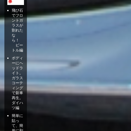
事
飛び石
でフロ
ントガ
ラスが
割れた
な
ら！
ビー
トル編
ボディ
ーにヘ
ッドラ
イト。
ガラス
コーテ
ィング
で新車
再生。
ダイハ
ツ編
簡単に
貼っ
て、簡
単に剥