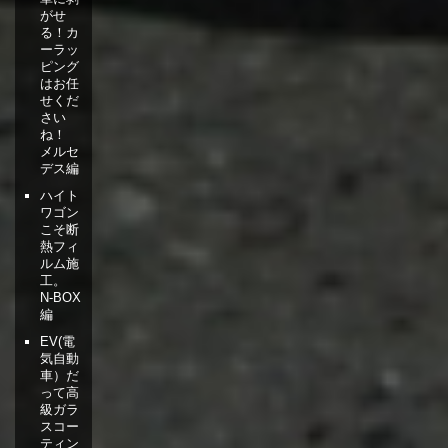
がせ
る！カ
ーラッ
ピング
はお任
せくだ
さい
ね！
メルセ
デス編
ハイト
ワゴン
こそ断
熱フィ
ルム施
工。
N-BOX
編
EV(電
気自動
車）だ
って高
級ガラ
スコー
ティン