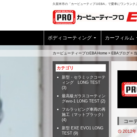
久留米市の「カービューティプロEBA」で愛車にワンランク
ボディコーティング
カーフィルム
カービューティープロEBA Home
>
EBAブログ
>
カテゴリ
新型・セラミックコーテ
ィング LONG TEST
(3)
最高級ガラスコーティン
グevo-1 LONG TEST
(2)
フルラッピング車両の再
施工（マットブラック）
(4)
コーテ
新型 EXE EVO1 LONG
2012
TEST
(9)