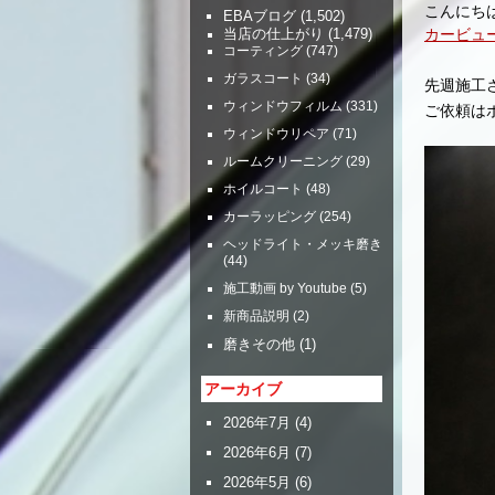
こんにち
EBAブログ
(1,502)
カービュ
当店の仕上がり
(1,479)
コーティング
(747)
ガラスコート
(34)
先週施工
ウィンドウフィルム
(331)
ご依頼は
ウィンドウリペア
(71)
ルームクリーニング
(29)
ホイルコート
(48)
カーラッピング
(254)
ヘッドライト・メッキ磨き
(44)
施工動画 by Youtube
(5)
新商品説明
(2)
磨きその他
(1)
アーカイブ
2026年7月
(4)
2026年6月
(7)
2026年5月
(6)