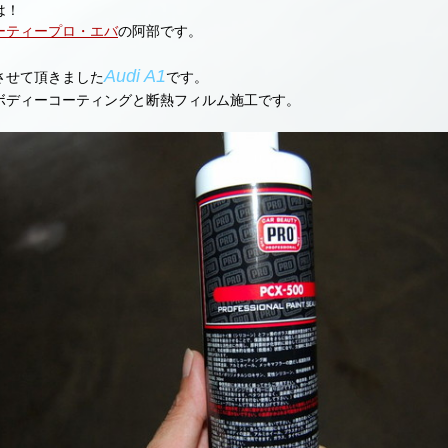
は！
ーティープロ・エバ
の阿部です。
Audi A1
させて頂きました
です。
ボディーコーティングと断熱フィルム施工です。