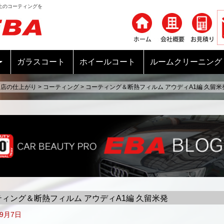
上のコーティングを
コンテンツへ移動
ガラスコート
ホイールコート
ルームクリーニング
当店の仕上がり
>
コーティング
>
コーティング＆断熱フィルム アウディA1編 久留米
ィング＆断熱フィルム アウディA1編 久留米発
年9月7日