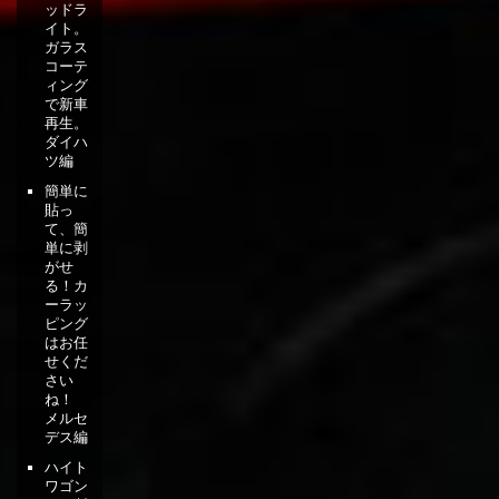
ッドラ
イト。
ガラス
コーテ
ィング
で新車
再生。
ダイハ
ツ編
簡単に
貼っ
て、簡
単に剥
がせ
る！カ
ーラッ
ピング
はお任
せくだ
さい
ね！
メルセ
デス編
ハイト
ワゴン