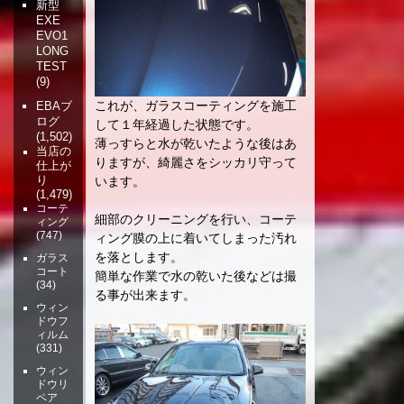
新型
EXE
EVO1
LONG
TEST
(9)
これが、ガラスコーティングを施工
EBAブ
ログ
して１年経過した状態です。
(1,502)
薄っすらと水が乾いたような後はあ
当店の
りますが、綺麗さをシッカリ守って
仕上が
り
います。
(1,479)
コーテ
細部のクリーニングを行い、コーテ
ィング
(747)
ィング膜の上に着いてしまった汚れ
を落とします。
ガラス
コート
簡単な作業で水の乾いた後などは撮
(34)
る事が出来ます。
ウィン
ドウフ
ィルム
(331)
ウィン
ドウリ
ペア