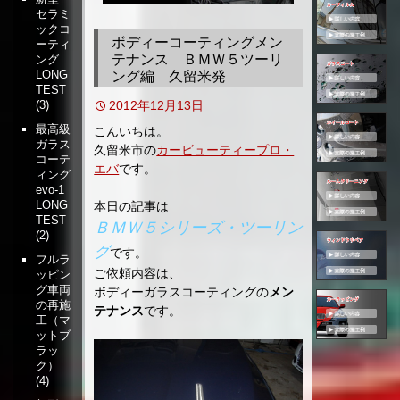
セラミ
移
ックコ
動
ボディーコーティングメン
ーティ
テナンス ＢＭＷ５ツーリ
ング
LONG
ング編 久留米発
TEST
2012年12月13日
(3)
最高級
こんいちは。
ガラス
久留米市の
カービューティープロ・
コーテ
エバ
です。
ィング
evo-1
LONG
本日の記事は
TEST
ＢＭＷ５シリーズ・ツーリン
(2)
グ
です。
フルラ
ご依頼内容は、
ッピン
グ車両
ボディーガラスコーティングの
メン
の再施
テナンス
です。
工（マ
ットブ
ラッ
ク）
(4)