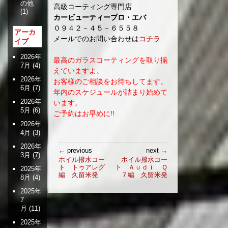
の他
高級コーティング専門店
(1)
カービューティープロ・エバ
０９４２－４５－６５５８
アーカ
メールでのお問い合わせは
コチラ
イブ
2026年
最高のガラスコーティングを取り揃
7月
(4)
えていますよ。
2026年
お客様のご相談をお待ちしてます。
6月
(7)
年内のスケジュールが詰まり始めて
2026年
います。
5月
(6)
ご予約はお早めに!!
2026年
4月
(3)
2026年
投
← previous
next →
3月
(7)
稿
ホイル撥水コー
ホイル撥水コー
ト トゥアレグ
ト Ａｕｄｉ Ｑ
ナ
2025年
編 久留米発
７編 久留米発
8月
(4)
ビ
ゲ
2025年
7
ー
月
(11)
シ
ョ
2025年