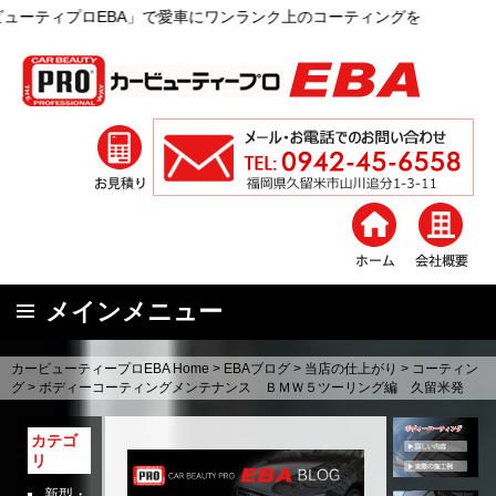
」で愛車にワンランク上のコーティングを
メインメニュー
コ
カービューティープロEBA Home
>
EBAブログ
>
当店の仕上がり
>
コーティン
ン
グ
>
ボディーコーティングメンテナンス ＢＭＷ５ツーリング編 久留米発
テ
ン
カテゴ
リ
ツ
へ
新型・