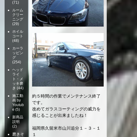
(71)
ルーム
クリー
ニング
(29)
ホイル
コート
(48)
カーラ
ッピン
グ
(254)
ヘッド
ライ
ト・メ
ッキ磨
き
(44)
施工動
約５時間の作業でメンテナンス終了
画 by
です。
Youtub
改めてガラスコーティングの威力を
e
(5)
感じることが出来ましたね！
新商品
説明
(2)
福岡県久留米市山川追分１－３－１
磨きそ
１