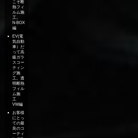
こそ断
熱フィ
ルム施
工。
N-BOX
編
EV(電
気自動
車）だ
って高
級ガラ
スコー
ティン
グ施
工。透
明断熱
フィル
ム施
工
VW編
お客様
にとっ
ての最
良のコ
ーティ