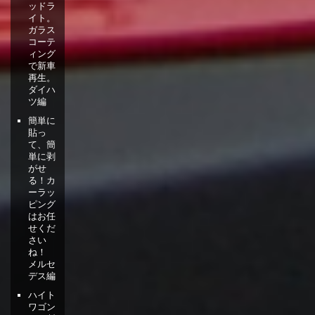
ッドラ
イト。
ガラス
コーテ
ィング
で新車
再生。
ダイハ
ツ編
簡単に
貼っ
て、簡
単に剥
がせ
る！カ
ーラッ
ピング
はお任
せくだ
さい
ね！
メルセ
デス編
ハイト
ワゴン