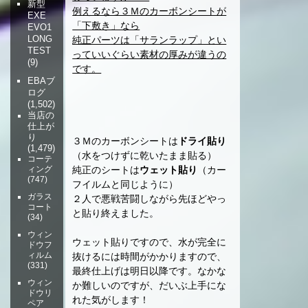
新型
例えるなら３Ｍのカーボンシートが
EXE
「下敷き」なら
EVO1
LONG
純正パーツは「サランラップ」とい
TEST
っていいぐらい素材の厚みが違うの
(9)
です。
EBAブ
ログ
(1,502)
当店の
仕上が
り
３Ｍのカーボンシートは
ドライ貼り
(1,479)
（水をつけずに乾いたまま貼る）
コーテ
純正のシートは
ウェット貼り
（カー
ィング
(747)
フイルムと同じように）
ガラス
２人で悪戦苦闘しながら先ほどやっ
コート
と貼り終えました。
(34)
ウィン
ウェット貼りですので、水が完全に
ドウフ
ィルム
抜けるには時間がかかりますので、
(331)
最終仕上げは明日以降です。なかな
ウィン
か難しいのですが、だいぶ上手にな
ドウリ
れた気がします！
ペア