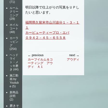
(71)
明日以降で仕上がりの写真をＵＰし
ルーム
クリー
たいと思います。
ニング
(29)
福岡県久留米市山川追分１－３－１
ホイル
１
コート
(48)
カービューティープロ・エバ
０９４２－４５－６５５８
カーラ
ッピン
グ
(254)
投
← previous
next →
ヘッド
稿
ライ
カーフイルム＆コ
アウディ
ト・メ
ーティング アウ
ナ
ッキ磨
ディ Ａ１
ビ
き
(44)
ゲ
施工動
ー
画 by
Youtub
シ
e
(5)
ョ
新商品
ン
説明
(2)
磨きそ