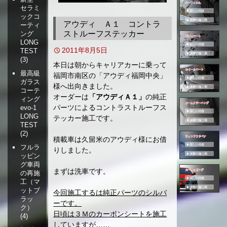
セラミ
移
ックコ
動
アウディ Ａ１ コントラ
ーティ
ストルーフステッカー
ング
LONG
2011年8月5日
TEST
(3)
本日は朝からキャリアカーに乗って
最高級
福岡市南区の「アウディ福岡中央」
ガラス
様へ出向きました。
コーテ
オーダーは
「アウディＡ１」
の純正
ィング
パーツによるコントラストルーフス
evo-1
LONG
テッカー施工です。
TEST
(2)
積載車は久留米のアウディ様にお借
フルラ
りしました。
ッピン
グ車両
まずは洗車です。
の再施
工（マ
ットブ
今回施工するは純正パーツのシルバ
ラッ
ーです。
ク）
日頃は３Ｍのカーボンシートを施工
(4)
していますが……