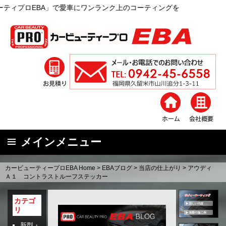
A」で愛車にワンランク上のコーティングを
メインメニュー
コ
カービューティープロEBA Home
>
EBAブログ
>
当店の仕上がり
>
アウディ
ン
Ａ１ コントラストルーフステッカー
テ
ン
カテゴ
リ
ツ
へ
新型・