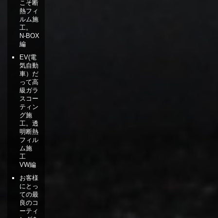
こそ断
熱フィ
ルム施
工。
N-BOX
編
EV(電
気自動
車）だ
って高
級ガラ
スコー
ティン
グ施
工。透
明断熱
フィル
ム施
工
VW編
お客様
にとっ
ての最
良のコ
ーティ