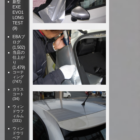
新型
EXE
EVO1
LONG
TEST
(9)
EBAブ
ログ
(1,502)
当店の
仕上が
り
(1,479)
コーテ
ィング
(747)
ガラス
コート
(34)
ウィン
ドウフ
ィルム
(331)
ウィン
ドウリ
ペア