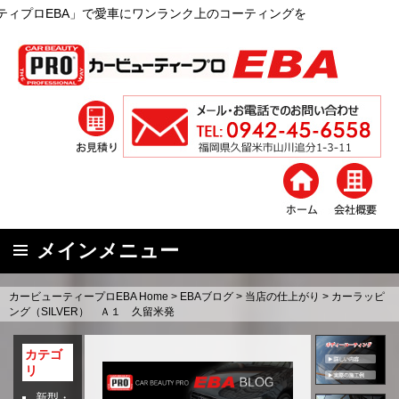
愛車にワンランク上のコーティングを
メインメニュー
コ
カービューティープロEBA Home
>
EBAブログ
>
当店の仕上がり
>
カーラッピ
ン
ング（SILVER） Ａ１ 久留米発
テ
ン
カテゴ
リ
ツ
へ
新型・