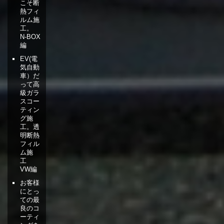
こそ断
熱フィ
ルム施
工。
N-BOX
編
EV(電
気自動
車）だ
って高
級ガラ
スコー
ティン
グ施
工。透
明断熱
フィル
ム施
工
VW編
お客様
にとっ
ての最
良のコ
ーティ