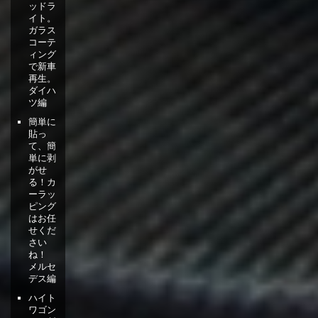
ッドラ
イト。
ガラス
コーテ
ィング
で新車
再生。
ダイハ
ツ編
簡単に
貼っ
て、簡
単に剥
がせ
る！カ
ーラッ
ピング
はお任
せくだ
さい
ね！
メルセ
デス編
ハイト
ワゴン