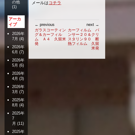
の他
メールは
コチラ
(1)
アーカ
投
イブ
← previous
next →
稿
ガラスコーティン
カーフィルム パ
2026年
グ＆カーフィル
ンサー２０＆クリ
ナ
7月
(4)
ム Ａ４ 久留米
スタリン９０ 断
ビ
発
熱フィルム 久留
2026年
ゲ
米発
6月
(7)
ー
2026年
シ
5月
(6)
ョ
ン
2026年
4月
(3)
2026年
3月
(7)
2025年
8月
(4)
2025年
7
月
(11)
2025年