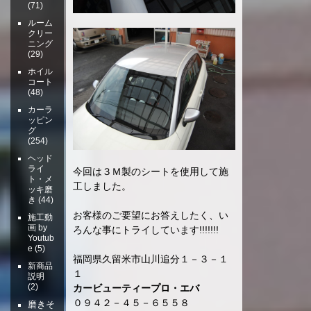
(71)
ルーム
クリー
ニング
(29)
ホイル
コート
(48)
カーラ
ッピン
グ
(254)
ヘッド
ライ
今回は３Ｍ製のシートを使用して施
ト・メ
工しました。
ッキ磨
き
(44)
お客様のご要望にお答えしたく、い
施工動
画 by
ろんな事にトライしています!!!!!!!
Youtub
e
(5)
福岡県久留米市山川追分１－３－１
新商品
１
説明
(2)
カービューティープロ・エバ
０９４２－４５－６５５８
磨きそ