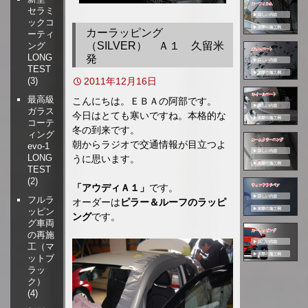
セラミ
移
ックコ
動
カーラッピング
ーティ
（SILVER） Ａ１ 久留米
ング
LONG
発
TEST
2011年12月16日
(3)
最高級
こんにちは。ＥＢＡの阿部です。
ガラス
今日はとても寒いですね。本格的な
コーテ
冬の到来です。
ィング
朝からラジオで交通情報が目立つよ
evo-1
LONG
うに思います。
TEST
(2)
「アウディＡ１」
です。
フルラ
オーダーは
ピラー＆ルーフのラッピ
ッピン
ング
です。
グ車両
の再施
工（マ
ットブ
ラッ
ク）
(4)