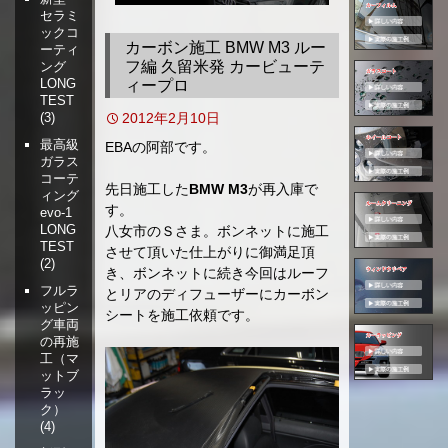
セラミ
移
ックコ
動
カーボン施工 BMW M3 ルー
ーティ
フ編 久留米発 カービューテ
ング
LONG
ィープロ
TEST
2012年2月10日
(3)
最高級
EBAの阿部です。
ガラス
コーテ
先日施工した
BMW M3
が再入庫で
ィング
す。
evo-1
LONG
八女市のＳさま。ボンネットに施工
TEST
させて頂いた仕上がりに御満足頂
(2)
き、ボンネットに続き今回はルーフ
フルラ
とリアのディフューザーにカーボン
ッピン
シートを施工依頼です。
グ車両
の再施
工（マ
ットブ
ラッ
ク）
(4)