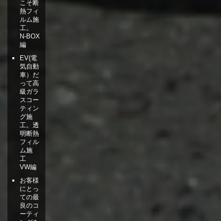
こそ断
熱フィ
ルム施
工。
N-BOX
編
EV(電
気自動
車）だ
って高
級ガラ
スコー
ティン
グ施
工。透
明断熱
フィル
ム施
工
VW編
お客様
にとっ
ての最
良のコ
ーティ