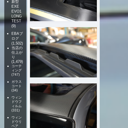
新型
EXE
EVO1
LONG
TEST
(9)
EBAブ
ログ
(1,502)
当店の
仕上が
り
(1,479)
コーテ
ィング
(747)
ガラス
コート
(34)
ウィン
ドウフ
ィルム
(331)
ウィン
ドウリ
ペア