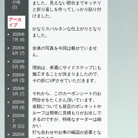
の他
ました。見えない部分までキッチリ
(1)
と折り返しを作ってしっかり貼り付
けました。
アーカ
イブ
かなりスパルタンな仕上がりとなり
2026年
ました。
7月
(4)
2026年
全体の写真を今回は載せていませ
6月
(7)
ん。
2026年
5月
(6)
理由は、来週にサイドステップにも
施工することが決まりましたので、
2026年
4月
(3)
その折にUPさせていただきます。
2026年
それから、このカーボンシートのお
3月
(7)
問合せをたくさん頂いています。
2025年
金額についても規定のボンネットや
8月
(4)
ルーフは簡単に見積もりがお出しで
2025年
きるのですが、特殊なオーダーは細
7
かい
月
(11)
打ち合わせやお車の確認が必要とな
2025年