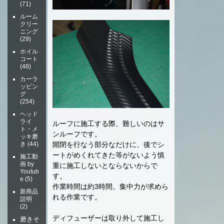
(71)
ルーム
クリー
ニング
(29)
ホイル
コート
(48)
カーラ
ッピン
グ
(254)
ヘッド
ライ
ルーフに施工する際、難しいのはサ
ト・メ
ンルーフです。
ッキ磨
き
(44)
開閉を行なう部分なだけに、後でシ
ートがめくれてきた等がないよう慎
施工動
画 by
重に施工しないとならないからで
Youtub
す。
e
(5)
作業時間は約3時間。集中力が求めら
新商品
れる作業です。
説明
(2)
ディフューザーは取り外して施工し
磨きそ