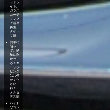
ッドラ
イト。
ガラス
コーテ
ィング
で新車
再生。
ダイハ
ツ編
簡単に
貼っ
て、簡
単に剥
がせ
る！カ
ーラッ
ピング
はお任
せくだ
さい
ね！
メルセ
デス編
ハイト
ワゴン