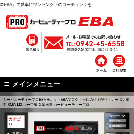
ワンランク上のコーティングを
メインメニュー
コ
カービューティープロEBA Home
>
EBAブログ
>
当店の仕上がり
>
カーボン施
ン
工 BMW M3 ルーフ編 久留米発 カービューティープロ
テ
ン
カテゴ
リ
ツ
へ
新型・