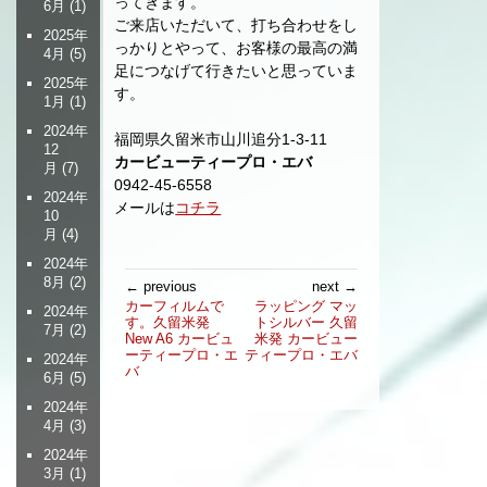
ってきます。
6月
(1)
ご来店いただいて、打ち合わせをし
2025年
っかりとやって、お客様の最高の満
4月
(5)
足につなげて行きたいと思っていま
2025年
す。
1月
(1)
2024年
福岡県久留米市山川追分1-3-11
12
カービューティープロ・エバ
月
(7)
0942-45-6558
2024年
メールは
コチラ
10
月
(4)
2024年
投
8月
(2)
← previous
next →
稿
カーフィルムで
ラッピング マッ
2024年
す。久留米発
トシルバー 久留
ナ
7月
(2)
New A6 カービュ
米発 カービュー
ビ
ーティープロ・エ
ティープロ・エバ
2024年
ゲ
バ
6月
(5)
ー
2024年
シ
4月
(3)
ョ
2024年
ン
3月
(1)