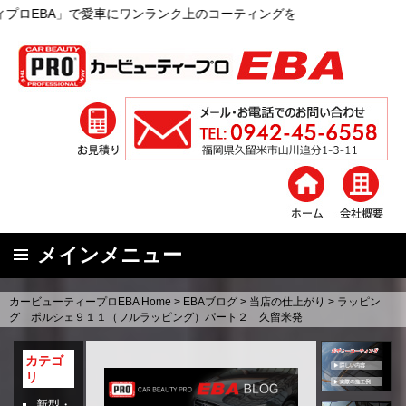
愛車にワンランク上のコーティングを
メインメニュー
コ
カービューティープロEBA Home
>
EBAブログ
>
当店の仕上がり
>
ラッピン
ン
グ ポルシェ９１１（フルラッピング）パート２ 久留米発
テ
ン
カテゴ
リ
ツ
へ
新型・