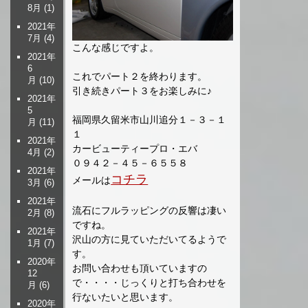
8月
(1)
2021年
7月
(4)
こんな感じですよ。
2021年
6
これでパート２を終わります。
月
(10)
引き続きパート３をお楽しみに♪
2021年
5
福岡県久留米市山川追分１－３－１
月
(11)
１
2021年
カービューティープロ・エバ
4月
(2)
０９４２－４５－６５５８
2021年
コチラ
メールは
3月
(6)
2021年
流石にフルラッピングの反響は凄い
2月
(8)
ですね。
2021年
沢山の方に見ていただいてるようで
1月
(7)
す。
2020年
お問い合わせも頂いていますの
12
で・・・・じっくりと打ち合わせを
月
(6)
行ないたいと思います。
2020年