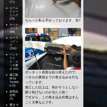
(71)
ルーム
クリー
ニング
(29)
ちらっと私も手伝っております、笑!!
ホイル
コート
(48)
カーラ
ッピン
グ
(254)
ヘッド
ライ
ト・メ
ッキ磨
き
(44)
ボンネット表面を貼り終えたので、
施工動
パネルの裏側までの巻き込みを行な
画 by
Youtub
っています。
e
(5)
施工した以上は、剥がそうとしない
新商品
限り剥げないのが当たり前！
説明
ですから、この巻き込み作業はすん
(2)
ごく大事なんです。
磨きそ