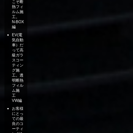
こそ断
熱フィ
ルム施
工。
N-BOX
編
EV(電
気自動
車）だ
って高
級ガラ
スコー
ティン
グ施
工。透
明断熱
フィル
ム施
工
VW編
お客様
にとっ
ての最
良のコ
ーティ