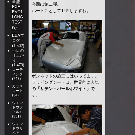
新型
今回は第二弾。
EXE
パート２としてＵＰしますね。
EVO1
LONG
TEST
(9)
EBAブ
ログ
(1,502)
当店の
仕上が
り
(1,479)
コーテ
ィング
ボンネットの施工にはいってます。
(747)
ラッピングシートは、世界的に人気
ガラス
の
「サテン・パールホワイト」
で
コート
す。
(34)
ウィン
ドウフ
ィルム
(331)
ウィン
ドウリ
ペア