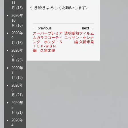
11
引き続きよろしくお願いします。
月
(13)
2020年
10
月
(16)
投
← previous
next →
稿
2020年
スーパープレミア
透明断熱フィルム
ムガラスコーティ
ニッサン・セレナ
9
ナ
ング ホンダ・Ｓ
編 久留米発
月
(16)
ビ
ＴＥＰ-ＷＧＮ
ゲ
2020年
編 久留米発
8
ー
月
(23)
シ
2020年
ョ
7
ン
月
(19)
2020年
6
月
(21)
2020年
5
月
(21)
2020年
4