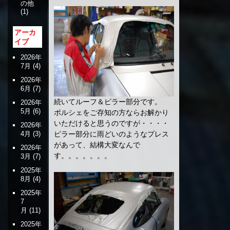
の他
(1)
アーカ
イブ
2026年
7月
(4)
2026年
6月
(7)
続いてルーフ＆ピラー部分です。
2026年
5月
(6)
ポルシェをご存知の方ならお解かり
いただけると思うのですが・・・・
2026年
4月
(3)
ピラー部分に雨どいのようなプレス
があって、結構大変なんで
2026年
す。。。。。。。
3月
(7)
2025年
8月
(4)
2025年
7
月
(11)
2025年