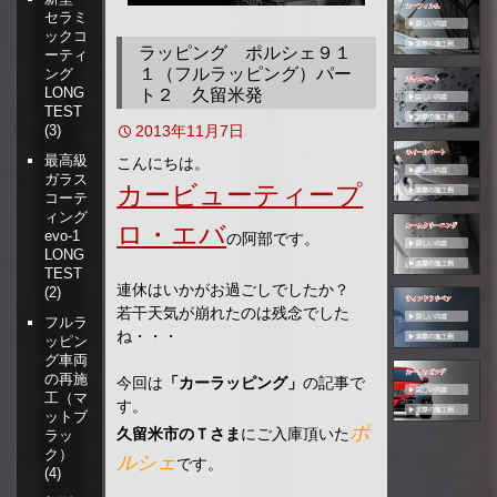
セラミ
移
ックコ
動
ラッピング ポルシェ９１
ーティ
１（フルラッピング）パー
ング
LONG
ト２ 久留米発
TEST
2013年11月7日
(3)
最高級
こんにちは。
ガラス
カービューティープ
コーテ
ィング
ロ・エバ
evo-1
の阿部です。
LONG
TEST
連休はいかがお過ごしでしたか？
(2)
若干天気が崩れたのは残念でした
フルラ
ね・・・
ッピン
グ車両
の再施
今回は
「カーラッピング」
の記事で
工（マ
す。
ットブ
ポ
久留米市のＴさま
にご入庫頂いた
ラッ
ク）
ルシェ
です。
(4)