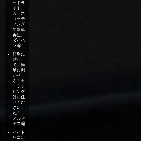
ッドラ
イト。
ガラス
コーテ
ィング
で新車
再生。
ダイハ
ツ編
簡単に
貼っ
て、簡
単に剥
がせ
る！カ
ーラッ
ピング
はお任
せくだ
さい
ね！
メルセ
デス編
ハイト
ワゴン