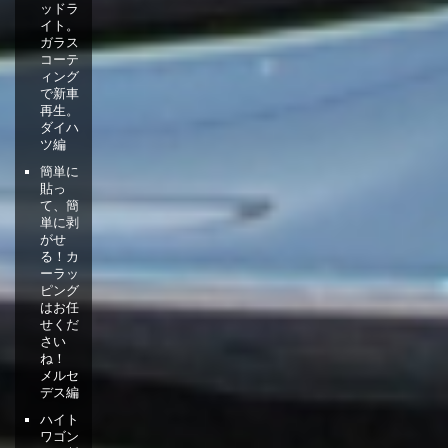
ッドラ
イト。
ガラス
コーテ
ィング
で新車
再生。
ダイハ
ツ編
簡単に
貼っ
て、簡
単に剥
がせ
る！カ
ーラッ
ピング
はお任
せくだ
さい
ね！
メルセ
デス編
ハイト
ワゴン