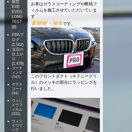
新型
お車はガラスコーティングや断熱フ
EXE
ィルムを施工させていただいていま
EVO1
す
LONG
TEST
ＢＭＷ・Ｍ６
です。
(9)
EBAブ
ログ
(1,502)
当店の
仕上が
り
(1,479)
コーテ
ィング
このフロントダクト（キドニーグリ
(747)
ル）のメッキの部分にラッピングを
ガラス
行いました。
コート
(34)
ウィン
ドウフ
ィルム
(331)
ウィン
ドウリ
ペア