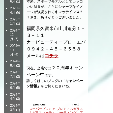
本来、スポーツモデルとしてカッコ
6月
(1)
いいＭ６が、さらにシャープなイメ
2025年
ージが強調されて
キマッテイマス!!
4月
(5)
Ｔさま、ありがとうございました。
2025年
1月
(1)
福岡県久留米市山川追分１－
2024年
３－１１
12
月
(7)
カービューティープロ・エバ
2024年
０９４２－４５－６５５８
10
月
(4)
メールは
コチラ
2024年
8月
(2)
２０周年キャン
現在、当店では
2024年
ペーン中
です。
7月
(2)
詳しくはこのブログの
「キャンペー
2024年
ン情報」
をご覧くださいね。
6月
(5)
2024年
4月
(3)
投
← previous
next →
2024年
稿
スーパープレミア
プレミアムガラス
3月
(1)
ムガラスコーティ
コーティング ア
ナ