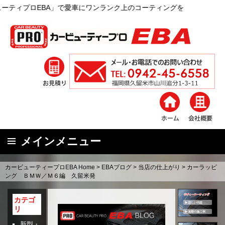
BA」で愛車にワンランク上のコーティングを
メインメニュー
コ
カービューティープロEBA Home
>
EBAブログ
>
当店の仕上がり
>
カーラッピ
ン
ング ＢＭＷ／Ｍ６編 久留米発
テ
ン
カテゴ
リ
ツ
へ
新型・