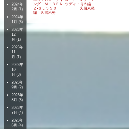
ング Ｍ・ＢＥＮ
ウディ・Ｑ５編
2024年
ビ
Ｚ-ＧＬ５５０
久留米発
2月
(1)
ゲ
編 久留米発
2024年
ー
1月
(6)
シ
2023年
ョ
12
ン
月
(1)
2023年
11
月
(1)
2023年
10
月
(3)
2023年
9月
(2)
2023年
8月
(3)
2023年
7月
(4)
2023年
6月
(4)