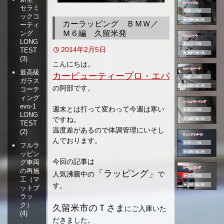
セラミ
移
ックコ
動
カーラッピング ＢＭＷ／
ーティ
Ｍ６編 久留米発
ング
LONG
2014年2月5日
TEST
(3)
こんにちは。
最高級
カービューティープロ・エバ
ガラス
の阿部です。
コーテ
ィング
evo-1
週末とは打って変わって今週は寒い
LONG
ですね。
TEST
温度差があるので体調管理にいそし
(2)
んでおります。
フルラ
ッピン
今回の記事は
グ車両
の再施
「ラッピング」
人気沸騰中の
で
工（マ
す。
ットブ
ラッ
ク）
久留米市のＴさま
にご入庫いた
(4)
だきました。