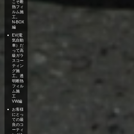
こそ断
熱フィ
ルム施
工。
N-BOX
編
EV(電
気自動
車）だ
って高
級ガラ
スコー
ティン
グ施
工。透
明断熱
フィル
ム施
工
VW編
お客様
にとっ
ての最
良のコ
ーティ