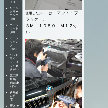
(71)
ルーム
クリー
「マット・ブ
使用したシートは
ニング
ラック」
(29)
。
ホイル
３Ｍ １０８０－Ｍ１２
で
コート
す。
(48)
カーラ
ッピン
グ
(254)
ヘッド
ライ
ト・メ
ッキ磨
き
(44)
施工動
画 by
Youtub
e
(5)
新商品
説明
(2)
磨きそ