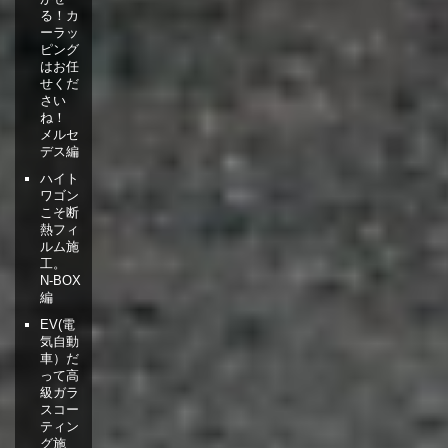
る！カ
ーラッ
ピング
はお任
せくだ
さい
ね！
メルセ
デス編
ハイト
ワゴン
こそ断
熱フィ
ルム施
工。
N-BOX
編
EV(電
気自動
車）だ
って高
級ガラ
スコー
ティン
グ施