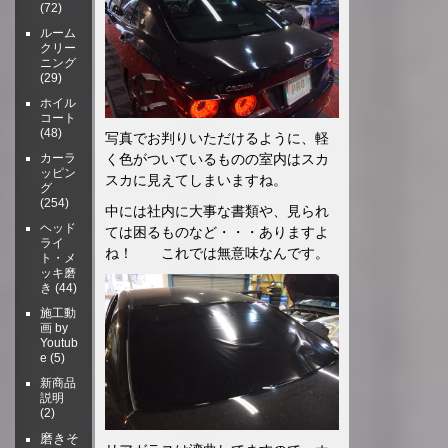
(72)
ルーム
クリー
ニング
(29)
ホイル
コート
(48)
写真でお判りいただけるように、軽
く色がついているものの室内はスカ
カーラ
ッピン
スカに見えてしまいますね。
グ
(254)
中には社内に大事な書類や、見られ
ヘッド
ては困るものなど・・・ありますよ
ライ
ね！ これでは無意味なんです。
ト・メ
ッキ磨
き
(44)
施工動
画 by
Youtub
e
(5)
新商品
説明
(2)
磨きそ