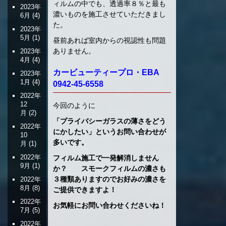
ィルムの中でも、透過率８％と最も
2023年
濃いものを施工させていただきまし
6月
(4)
た。
2023年
5月
(1)
昼前あれば室内からの視認性も問題
ありません。
2023年
4月
(4)
カービューティープロ・EBA
2023年
1月
(4)
0942-45-6558
2022年
12
今回のように
月
(2)
「プライバシーガラスの薄さをどう
2022年
にかしたい」というお問い合わせが
10
多いです。
月
(1)
2022年
フィルム施工で一発解消しません
9月
(1)
か？ スモークフィルムの濃さも
３種類ありますのでお好みの濃さを
2022年
8月
(8)
ご提供できますよ！
2022年
お気軽にお問い合わせくださいね！
7月
(5)
2022年