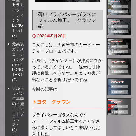
セラミ
移
ックコ
動
薄いプライバシーガラスに
ーティ
フィルム施工。 クラウン
ング
LONG
編
TEST
2026年5月28日
(3)
最高級
こんにちは。久留米市のカービュー
ガラス
ティープロ・エバです。
コーテ
ィング
台風6号（チャンミー）が沖縄に向か
evo-1
っているようですね。 週末には沖
LONG
縄に直撃しそうです。あまり被害が
TEST
出ないことを祈りたいですね。
(2)
フルラ
今回の記事は
ッピン
グ車両
トヨタ クラウン
の再施
工（マ
ットブ
プライバシーガラスなんです
ラッ
が・・・フィルム施工することでさ
ク）
らに濃くしてほしいとご来店いただ
(4)
きました。