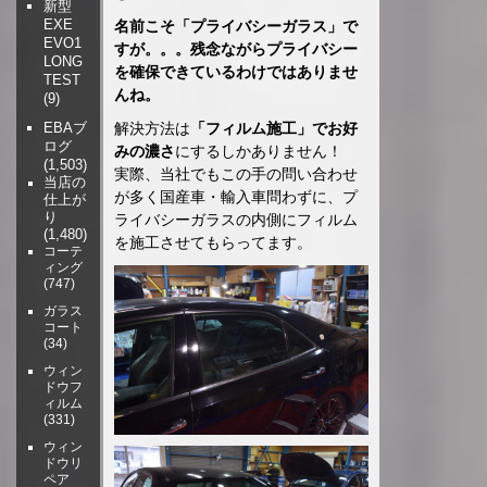
新型
EXE
名前こそ「プライバシーガラス」で
EVO1
すが。。。残念ながらプライバシー
LONG
を確保できているわけではありませ
TEST
んね。
(9)
解決方法は
「フィルム施工」でお好
EBAブ
ログ
みの濃さ
にするしかありません！
(1,503)
実際、当社でもこの手の問い合わせ
当店の
が多く国産車・輸入車問わずに、プ
仕上が
り
ライバシーガラスの内側にフィルム
(1,480)
を施工させてもらってます。
コーテ
ィング
(747)
ガラス
コート
(34)
ウィン
ドウフ
ィルム
(331)
ウィン
ドウリ
ペア