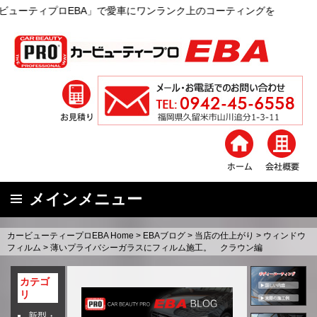
BA」で愛車にワンランク上のコーティングを
メインメニュー
コ
カービューティープロEBA Home
>
EBAブログ
>
当店の仕上がり
>
ウィンドウ
ン
フィルム
>
薄いプライバシーガラスにフィルム施工。 クラウン編
テ
ン
カテゴ
リ
ツ
へ
新型・