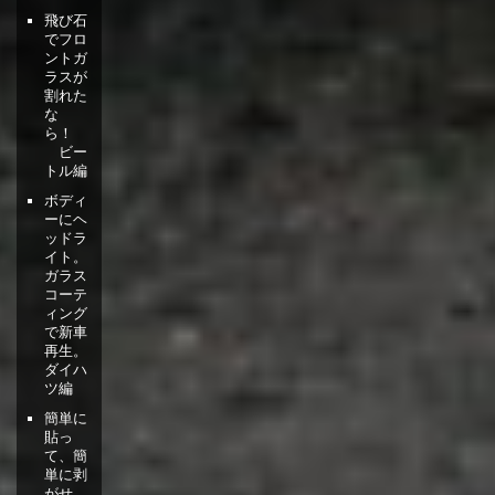
飛び石
でフロ
ントガ
ラスが
割れた
な
ら！
ビー
トル編
ボディ
ーにヘ
ッドラ
イト。
ガラス
コーテ
ィング
で新車
再生。
ダイハ
ツ編
簡単に
貼っ
て、簡
単に剥
がせ