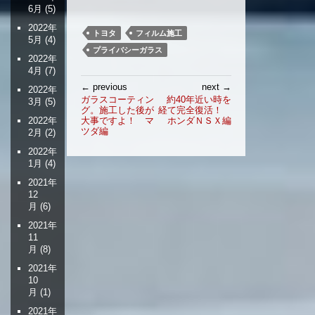
6月
(5)
2022年
トヨタ
フィルム施工
5月
(4)
プライバシーガラス
2022年
4月
(7)
投
← previous
next →
2022年
稿
ガラスコーティン
約40年近い時を
3月
(5)
グ。施工した後が
経て完全復活！
ナ
2022年
大事ですよ！ マ
ホンダＮＳＸ編
ビ
ツダ編
2月
(2)
ゲ
2022年
ー
1月
(4)
シ
2021年
ョ
12
ン
月
(6)
2021年
11
月
(8)
2021年
10
月
(1)
2021年