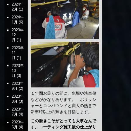
2024年
2月
(1)
2024年
1月
(6)
2023年
12
月
(1)
2023年
11
月
(1)
2023年
10
月
(3)
2023年
9月
(2)
１年間お乗りの間に、水垢や洗車傷
2023年
などがかなりあります。 ポリッシ
8月
(3)
ャーとコンパウンドと職人の熱意で
2023年
新車時以上の輝きを目指します。
7月
(4)
この磨きこそがとっても大事なんで
2023年
す。コーティング施工後の仕上がり
6月
(4)