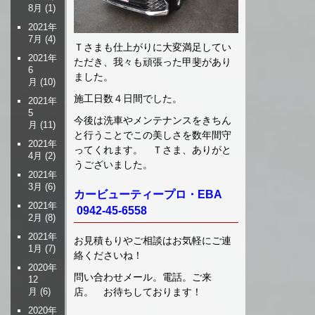
8月
(1)
2021年
7月
(4)
Ｔさまも仕上がりに大変満足してい
2021年
ただき、我々も頑張った甲斐があり
6
ました。
月
(10)
施工日数４日間でした。
2021年
5
今後は洗車やメンテナンスをきちん
月
(11)
と行うことでこの美しさを数年間守
2021年
ってくれます。 Ｔさま、ありがと
4月
(2)
うございました。
2021年
3月
(6)
カービューティープロ・EBA
2021年
0942-45-6558
2月
(8)
2021年
お見積もりやご相談はお気軽にご連
1月
(7)
絡くださいね！
2020年
問い合わせメール。電話。ご来
12
店。 お待ちしております！
月
(6)
2020年