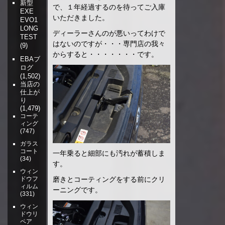
新型
で、１年経過するのを待ってご入庫
EXE
いただきました。
EVO1
LONG
ディーラーさんのが悪いってわけで
TEST
はないのですが・・・専門店の我々
(9)
からすると・・・・・・・です。
EBAブ
ログ
(1,502)
当店の
仕上が
り
(1,479)
コーテ
ィング
(747)
ガラス
コート
一年乗ると細部にも汚れが蓄積しま
(34)
す。
ウィン
磨きとコーティングをする前にクリ
ドウフ
ィルム
ーニングです。
(331)
ウィン
ドウリ
ペア