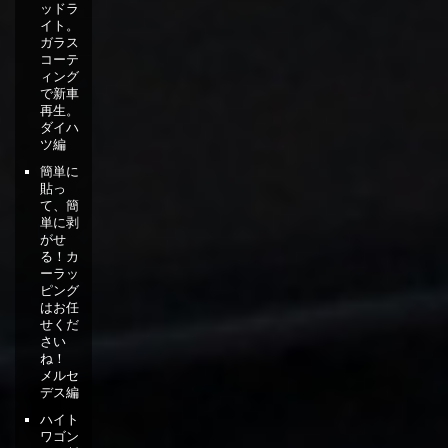
ッドラ
イト。
ガラス
コーテ
ィング
で新車
再生。
ダイハ
ツ編
簡単に
貼っ
て、簡
単に剥
がせ
る！カ
ーラッ
ピング
はお任
せくだ
さい
ね！
メルセ
デス編
ハイト
ワゴン