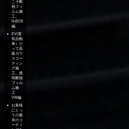
こそ断
熱フィ
ルム施
工。
N-BOX
編
EV(電
気自動
車）だ
って高
級ガラ
スコー
ティン
グ施
工。透
明断熱
フィル
ム施
工
VW編
お客様
にとっ
ての最
良のコ
ーティ