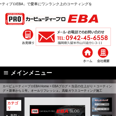
A」で愛車にワンランク上のコーティングを
メインメニュー
コ
カービューティープロEBA Home
>
EBAブログ
>
当店の仕上がり
>
コーティン
ン
グ
>
新車から１年。オールリフレッシュ。高級ガラスコーティング施工
テ
ン
カテゴ
リ
ツ
へ
新型・