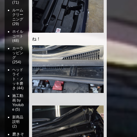
(71)
ルーム
クリー
ニング
(29)
ホイル
コート
ね！
(48)
カーラ
ッピン
グ
(254)
ヘッド
ライ
ト・メ
ッキ磨
き
(44)
施工動
画 by
Youtub
e
(5)
新商品
説明
(2)
磨きそ