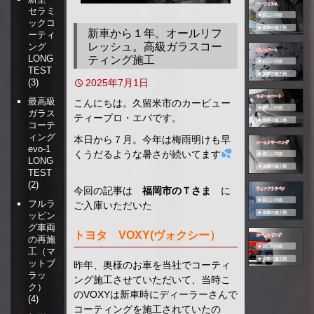
セラミ
移
ックコ
動
新車から１年。オールリフ
ーティ
レッシュ。高級ガラスコー
ング
LONG
ティング施工
TEST
2025年7月1日
(3)
最高級
こんにちは。久留米市のカービュー
ガラス
ティープロ・エバです。
コーテ
ィング
本日から７月。今年は梅雨明けも早
evo-1
くうだるような暑さが続いてます
LONG
TEST
(2)
今回の記事は
福岡市のＴさま
に
フルラ
ご入庫いただいた
ッピン
グ車両
トヨタ VOXY(ヴォクシー）
の再施
工（マ
ットブ
昨年、奥様のお車を当社でコーティ
ラッ
ング施工させていただいて、当時こ
ク）
のVOXYは新車時にディーラーさんで
(4)
コーティングを施工されていたの