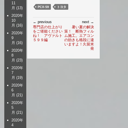
11
PCX-S9
トヨタ
月
(13)
2020年
投
10
← previous
next →
月
(16)
稿
専門店の仕上がり
暑い夏の解決
をご堪能ください
策！ 断熱フィル
ナ
2020年
ね！ アヴァルト
ム施工。エアコン
ビ
9
５９９編
の効きも格段に違
月
(16)
ゲ
いますよ！久留米
発
ー
2020年
8
シ
月
(23)
ョ
ン
2020年
7
月
(19)
2020年
6
月
(21)
2020年
5
月
(21)
2020年
4