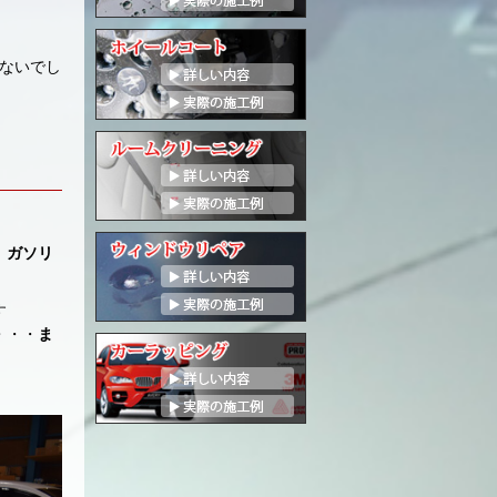
ないでし
、
ガソリ
す
・・・
ま