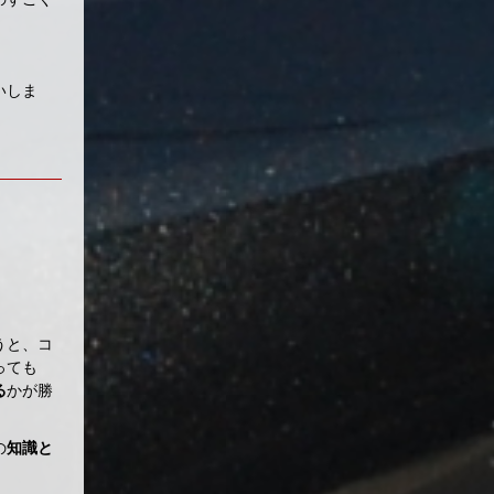
いしま
うと、コ
っても
る
かが勝
の
知識と