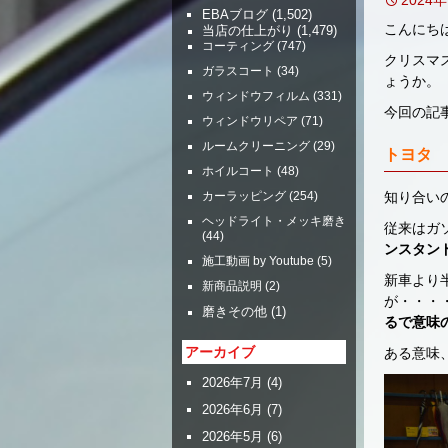
EBAブログ
(1,502)
こんにち
当店の仕上がり
(1,479)
コーティング
(747)
クリスマ
ガラスコート
(34)
ょうか。
ウィンドウフィルム
(331)
今回の
ウィンドウリペア
(71)
ルームクリーニング
(29)
トヨタ 
ホイルコート
(48)
知り合い
カーラッピング
(254)
ヘッドライト・メッキ磨き
従来はガ
(44)
ンスタン
施工動画 by Youtube
(5)
新車より
新商品説明
(2)
が・・・
磨きその他
(1)
るで意味
アーカイブ
ある意味
2026年7月
(4)
2026年6月
(7)
2026年5月
(6)