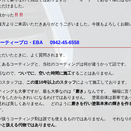
ただけました。
良かった
遠方よりご来店いただきありがとうございました。今後もよろしくお願
ティープロ・EBA 0942-45-6558
ただいたときに、よく質問されます。
くあるコーティングと、当社のコーティングは何が違うかって話です。
店なので、
ついでに、空いた時間に施工
することはありません。
のスタッフは、
この道10年以上のスタッフ
によって施工しております。
ティングも大事ですが、最も大事なのは
「磨き」
なんです。 極端に言
グをしたからきれいになるわけではありません。 塗装自体は新車であ
見れば美しくありません。 どのように
磨きを行い塗装本来の輝きを作
す。
が扱うコーティング剤は誰でも使えるものではありません。 それなり
いと扱える代物ではありません
。