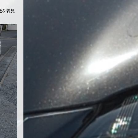
艶
を表見