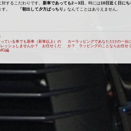
に対するこだわりです。
新車であっても2～3日
。時には
10日近く日にち
ります。
「朝出して夕方ばっちり」
なんてことはありえません。
s
なっている車でも新車（新車以上）の
カーラッピングであなただけの一台
フレッシュしませんか？ お任せくだ
か？ ラッピングのことならお任せ
MG編