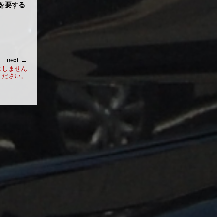
を要する
next →
にしません
ください。