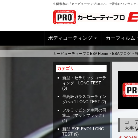
久留米市の「カービューティプロEBA」で愛車にワンランク
ボディコーティング
カーフィルム
カービューティープロEBA Home
>
EBAブログ
>
カテゴリ
新型・セラミックコーテ
ィング LONG TEST
(3)
最高級ガラスコーティン
グevo-1 LONG TEST
(2)
フルラッピング車両の再
施工（マットブラック）
(4)
コー
大事
新型 EXE EVO1 LONG
TEST
(9)
2024