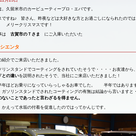
は。久留米市のカービューティープロ・エバです。
スですね♪ 皆さん、昨夜などは大好きな方とお過ごしになられたのでは
 メリークリスマスです！
記事は
古賀市のＴさま
にご入庫いただいた
シエンタ
の紹介でご来店いただきました。
ソリンスタンドでコーティングをされていたそうで・・・・お友達から
ドとの違い
を説明されたそうで、当社にご来店いただきました！
半年ほどお乗りになっていらっしゃるお車でした。 半年ではありま
・ガソリンスタンドでされたコーティングの有無は結論から言いますと
のないことであったと言わざるを得ません。
、かえって水垢の付着を促進したのではってかんじです。