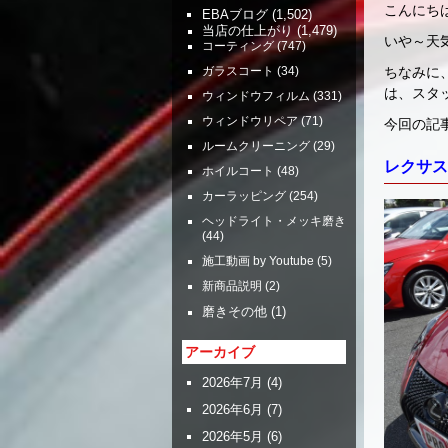
こんにち
EBAブログ
(1,502)
当店の仕上がり
(1,479)
いや～天
コーティング
(747)
ちなみに
ガラスコート
(34)
は、スタ
ウィンドウフィルム
(331)
ウィンドウリペア
(71)
今回の
ルームクリーニング
(29)
レクサス
ホイルコート
(48)
カーラッピング
(254)
ヘッドライト・メッキ磨き
(44)
施工動画 by Youtube
(5)
新商品説明
(2)
磨きその他
(1)
アーカイブ
2026年7月
(4)
2026年6月
(7)
2026年5月
(6)