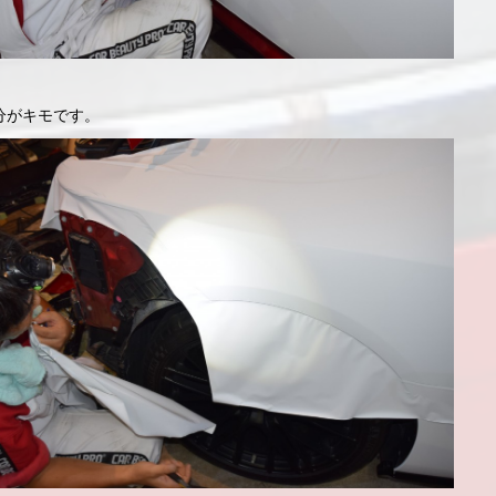
。
分がキモです。