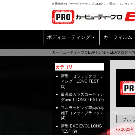
久留米市の「カービューティプロEBA」で愛車にワンランク
ボディコーティング
カーフィルム
カービューティープロEBA Home
>
EBAブログ
>
カテゴリ
新型・セラミックコーテ
ィング LONG TEST
(3)
最高級ガラスコーティン
グevo-1 LONG TEST
(2)
フルラッピング車両の再
施工（マットブラック）
(4)
フル
新型 EXE EVO1 LONG
2023
TEST
(9)