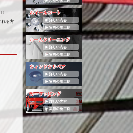
和！
される方