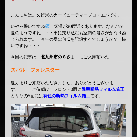
こんにちは。久留米のカービューティープロ・エバです。
いや～暑いですね
気温が30度近くあります。なんだか
夏のようですね・・・車に乗り込むも室内の暑さがかなり感
じられます。 今年の夏は何℃を記録するでしょうか？ 怖
いですね・・・
今回の記事は
北九州市のＳさま
にご入庫頂いた
スバル フォレスター
遠方よりご来店いただきました。ありがとうございま
す。 ご依頼は、フロント3面に
透明断熱フィルム施工
とリヤの5面には
有色の断熱フィルム施工
です。