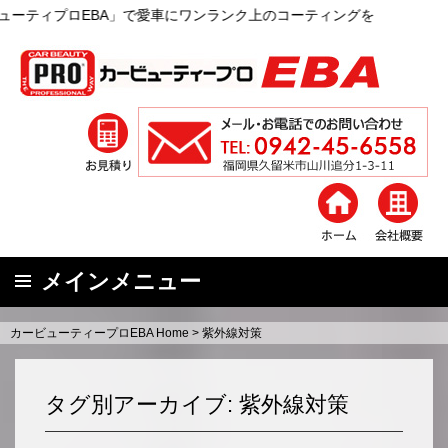
ンランク上のコーティングを
メインメニュー
コ
カービューティープロEBA Home
>
紫外線対策
ン
テ
ン
タグ別アーカイブ: 紫外線対策
ツ
へ