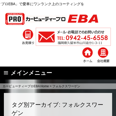
ランク上のコーティングを
メインメニュー
コ
カービューティープロEBA Home
>
フォルクスワーゲン
ン
テ
ン
タグ別アーカイブ: フォルクスワー
ツ
ゲン
へ