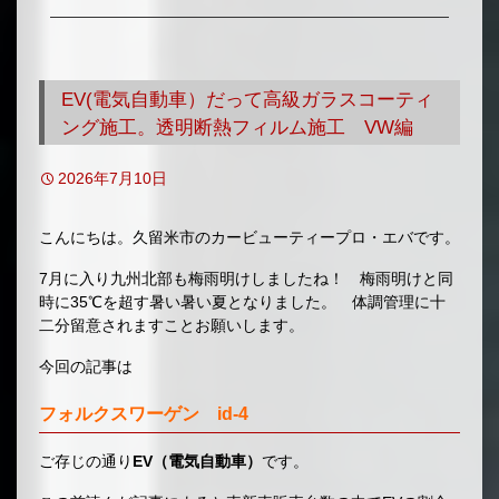
移
動
EV(電気自動車）だって高級ガラスコーティ
ング施工。透明断熱フィルム施工 VW編
2026年7月10日
こんにちは。久留米市のカービューティープロ・エバです。
7月に入り九州北部も梅雨明けしましたね！ 梅雨明けと同
時に35℃を超す暑い暑い夏となりました。 体調管理に十
二分留意されますことお願いします。
今回の記事は
フォルクスワーゲン id-4
ご存じの通り
EV（電気自動車）
です。