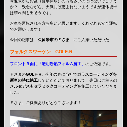
今週末からお盆（夏季休暇）の方も多いのではないでしょう
か？ 残念ながら、天気には恵まれないようですが連休後半
は晴れ間も出そうです。
お車を運転される方も多いと思います。くれぐれも安全運転
でお願いします！
今回の記事は
久留米市のＦさま
にご入庫いただいた
フォルクスワーゲン GOLF-R
フロント３面に「透明断熱フィルム施工」
のご依頼です。
Ｆさまの
GOLF-R
。今年の春に当社で
ガラスコーティングを
新車の時に施工
していただいておりまして、先日はご主人の
メルセデスもセラミックコーティング
を施工していただきま
した。
Ｆさま、ご愛顧ありがとうございます！