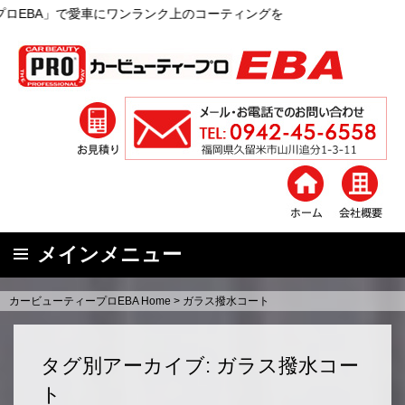
のコーティングを
メインメニュー
コ
カービューティープロEBA Home
>
ガラス撥水コート
ン
テ
ン
タグ別アーカイブ: ガラス撥水コー
ツ
ト
へ