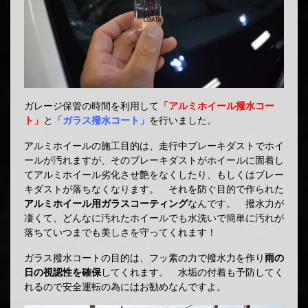
ガレージ保管の時間を利用して
「アルミホイール撥水コー
ト」
と
「ガラス撥水コート」
を行いました。
アルミホイールの施工目的は、走行中ブレーキダストでホイ
ールが汚れますが、そのブレーキダストがホイールに固着し
てアルミホイール劣化させ艶をなくしたり、もしくはブレー
キダストが落ちなくなります。 それを防ぐ目的で作られた
アルミホイール用ガラスコーティング
なんです。 撥水力が
凄くて、どんなに汚れたホイールでも水洗いで簡単に汚れが
落ちていつまでも美しさを守ってくれます！
ガラス撥水コートの目的は、フッ素の力で撥水力を作り
雨の
日の視認性を確保
してくれます。 水垢の付着も予防してく
れるので安全運転の為にはお勧めなんですよ。