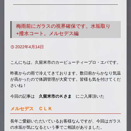
移
動
梅雨前にガラスの視界確保です。水垢取り
+撥水コート。メルセデス編
2022年4月14日
こんにちは。久留米市のカービューティープロ・エバです。
昨夜からの雨で冷えてきております。数日前からかなり気温
が高かったので体調管理が大変です。皆様も気を付けてくだ
さいね！
今回の記事は
久留米市のＫさま
にご入庫頂いた
メルセデス ＣＬＫ
長年ご愛顧いただいているお客様なんですが、今回はガラス
の水垢が気になるという事でご相談がありました。