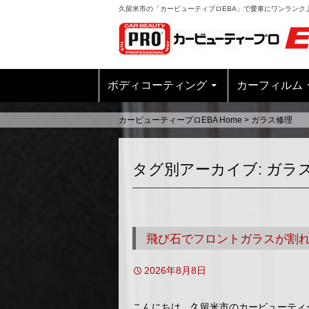
久留米市の「カービューティプロEBA」で愛車にワンランク
ボディコーティング
カーフィルム
カービューティープロEBA Home
>
ガラス修理
タグ別アーカイブ: ガラ
飛び石でフロントガラスが割
2026年8月8日
こんにちは。久留米市のカービューティ