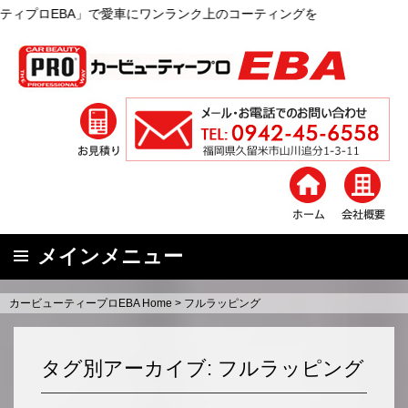
上のコーティングを
メインメニュー
コ
カービューティープロEBA Home
>
フルラッピング
ン
テ
ン
タグ別アーカイブ: フルラッピング
ツ
へ