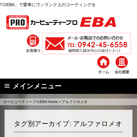
のコーティングを
メインメニュー
コ
カービューティープロEBA Home
>
アルファロメオ
ン
テ
ン
タグ別アーカイブ: アルファロメオ
ツ
へ