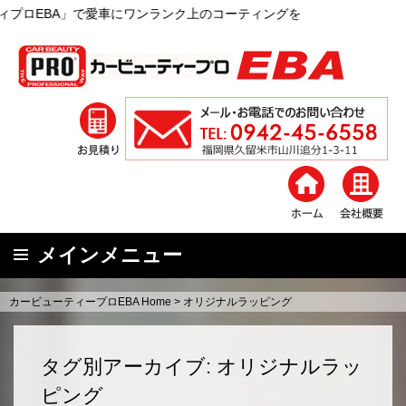
のコーティングを
メインメニュー
コ
カービューティープロEBA Home
>
オリジナルラッピング
ン
テ
ン
タグ別アーカイブ: オリジナルラッ
ツ
ピング
へ