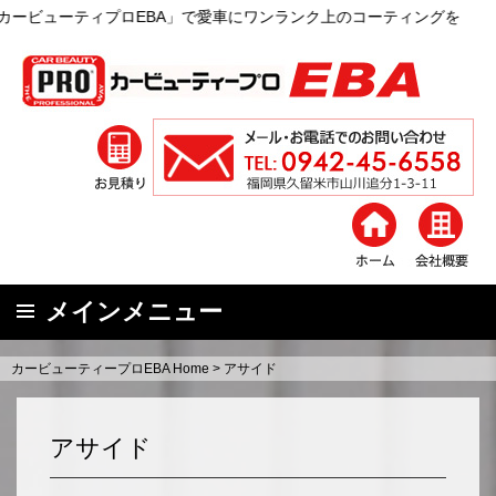
ィプロEBA」で愛車にワンランク上のコーティングを
メインメニュー
コ
カービューティープロEBA Home
>
アサイド
ン
テ
ン
アサイド
ツ
へ