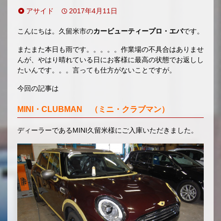
移
アサイド
2017年4月11日
動
こんにちは。久留米市の
カービューティープロ・エバ
です。
またまた本日も雨です。。。。。作業場の不具合はありませ
んが、やはり晴れている日にお客様に最高の状態でお返しし
たいんです。。。言っても仕方がないことですが。
今回の記事は
MINI・CLUBMAN （ミニ・クラブマン）
ディーラーであるMINI久留米様にご入庫いただきました。