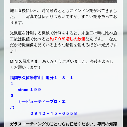
施工直後に比べ、時間経過とともにドンドン艶が出てきまし
た。 写真では伝わりづらいですが、すごい艶を放ってお
ります。
光沢度を計測する機械で計測をすると、未施工の時に比べ施
工後は数値で比べると
約７０％増しの数値
なんです。 なん
だか特撮画像を見ているような錯覚を覚えるほどの光沢です
よ！
MINI久留米さま、ありがとうございました。今後もよろし
くお願いします！
福岡県久留米市山川追分１－３－１
１
since １９９
３
カービューティープロ・エ
バ
０９４２－４５－６５５８
ガラスコーティングのことならお任せください。専門の知識