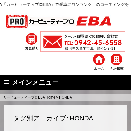
ービューティプロEBA」で愛車にワンランク上のコーティングを
メインメニュー
コ
カービューティープロEBA Home
>
HONDA
ン
テ
ン
タグ別アーカイブ: HONDA
ツ
へ