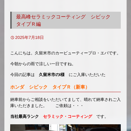
移
動
最高峰セラミックコーティング シビック
タイプＲ編
2025年7月18日
こんにちは。久留米市のカービューティープロ・エバです。
今朝からの雨で涼しい一日ですね。
今回の記事は
久留米市のI様
にご入庫いただいた
ホンダ シビック タイプＲ（新車）
納車前からご相談をいただいてまして、晴れて納車されご入
庫いただきました。 ご依頼は・・・
当社最高ランク
セラミック・コーティング
です。