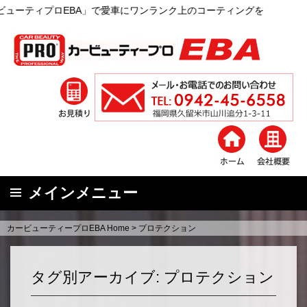
BA」で愛車にワンランク上のコーティングを
メインメニュー
コ
カービューティープロEBA Home
>
プロテクション
ン
テ
ン
タグ別アーカイブ: プロテクション
ツ
へ