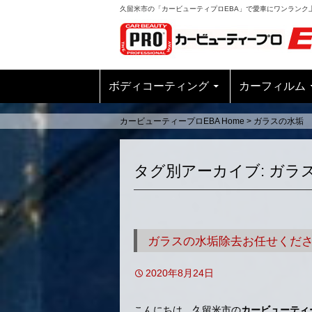
久留米市の「カービューティプロEBA」で愛車にワンランク
ボディコーティング
カーフィルム
カービューティープロEBA Home
>
ガラスの水垢
タグ別アーカイブ: ガラ
ガラスの水垢除去お任せくだ
2020年8月24日
こんにちは。久留米市の
カービューティ