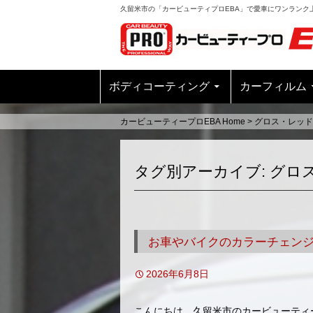
久留米市の「カービューティプロEBA」で愛車にワンランク
ボディコーティング
カーフィルム
カービューティープロEBA Home
>
グロス・レッド
タグ別アーカイブ: グロ
お車やバイクのカラーチェン
2026年6月8日
こんにちは。久留米市のカービューティ