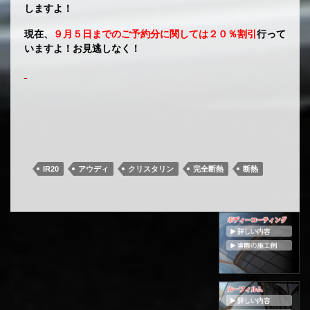
しますよ！
現在、
９月５日までのご予約分に関しては２０％割引
行って
いますよ！お見逃しなく！
IR20
アウディ
クリスタリン
完全断熱
断熱