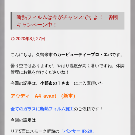
移
動
断熱フィルムは今がチャンスですよ！ 割引
キャンペーン中！
2020年8月27日
こんにちは。久留米市の
カービューティープロ・エバ
です。
曇り空ではありますが、やはり温度が高く暑いですね。体調
管理にお気を付けくださいね！
今回の記事は、
小郡市のＴさま
にご入庫頂いた
アウディ A4 avant （新車）
全てのガラスに断熱フィルム施工
のご依頼です！
今回の設定は
リア5面にスモーク断熱の
「パンサー IR-20」