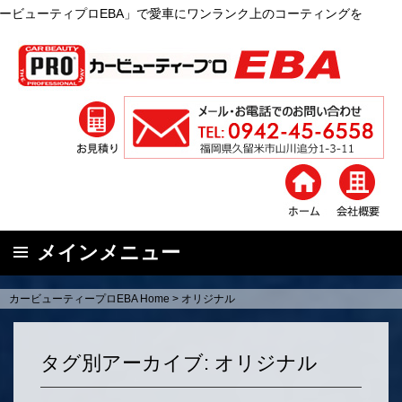
ロEBA」で愛車にワンランク上のコーティングを
メインメニュー
コ
カービューティープロEBA Home
>
オリジナル
ン
テ
ン
タグ別アーカイブ: オリジナル
ツ
へ