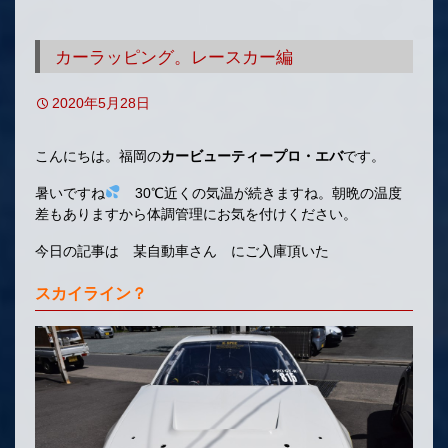
移
動
カーラッピング。レースカー編
2020年5月28日
こんにちは。福岡の
カービューティープロ・エバ
です。
暑いですね
30℃近くの気温が続きますね。朝晩の温度
差もありますから体調管理にお気を付けください。
今日の記事は 某自動車さん にご入庫頂いた
スカイライン？